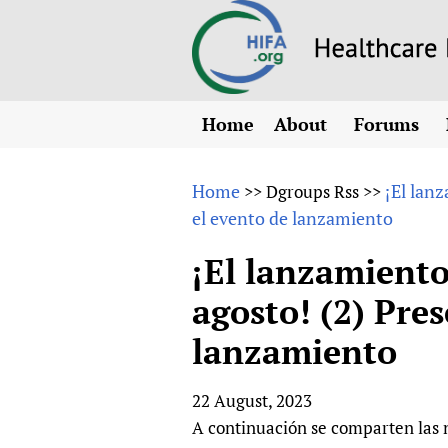
Home
About
Forums
N
Overview
HIFA (Healt
All)
E
Home
¡El lan
>>
Dgroups Rss
>>
Why HIFA is needed
el evento de lanzamiento
How to use 
m
Vision and Strategy
CHIFA (chil
O
HIFA, Universal Heal
¡El lanzamiento
Human Rights
HIFA-Frenc
S
agosto! (2) Pres
HIFA in Official Rela
HIFA-Portu
*
lanzamiento
Achievements
HIFA-Spani
*
Testimonials
HIFA-Zambi
22 August, 2023
HIFA Voices database
A continuación se comparten las n
HIFA & global health