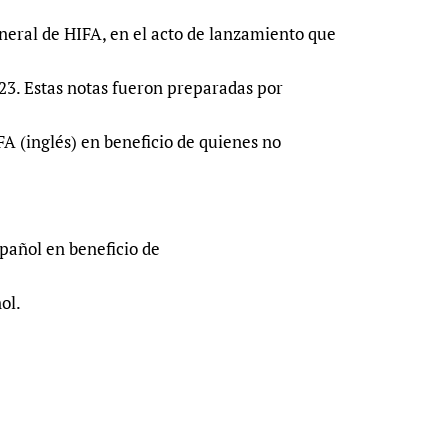
Prescribers and u
Essential Health
ral de HIFA, en el acto de lanzamiento que
Evaluating Impac
Family Planning
Mobile HIFA (mH
Health Partnersh
023. Estas notas fueron preparadas por
Learning for Qual
FA (inglés) en beneficio de quienes no
Newborn Care
pañol en beneficio de
ol.