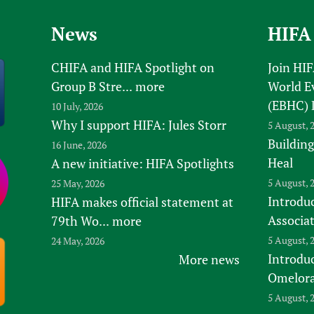
News
HIFA
CHIFA and HIFA Spotlight on
Join HI
Group B Stre...
more
World E
(EBHC) 
10 July, 2026
Why I support HIFA: Jules Storr
5 August, 
Building
16 June, 2026
Heal
A new initiative: HIFA Spotlights
5 August, 
25 May, 2026
Introduc
HIFA makes official statement at
Associa
79th Wo...
more
5 August, 
24 May, 2026
Introdu
More news
Omelora,
5 August, 