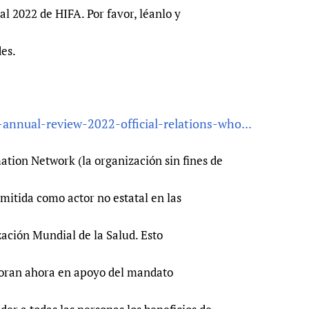
Prescribers and u
Essential Health
l 2022 de HIFA. Por favor, léanlo y
Evaluating Impac
Family Planning
es.
Mobile HIFA (mH
Health Partnersh
Learning for Qual
Newborn Care
-annual-review-2022-official-relations-who...
tion Network (la organización sin fines de
mitida como actor no estatal en las
zación Mundial de la Salud. Esto
boran ahora en apoyo del mandato