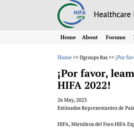
Home
About
Forums
N
Overview
HIFA (Healt
All)
E
Home
¡Por fa
>>
Dgroups Rss
>>
Why HIFA is needed
How to use 
m
Vision and Strategy
¡Por favor, lea
CHIFA (chil
O
HIFA, Universal Heal
HIFA 2022!
Human Rights
HIFA-Frenc
S
HIFA in Official Rela
HIFA-Portu
*
26 May, 2023
Achievements
HIFA-Spani
*
Estimados Representantes de País
Testimonials
HIFA-Zambi
HIFA Voices database
HIFA, Miembros del Foro HIFA Es
HIFA & global health