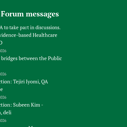
 Forum messages
FA
to take part in discussions.
vidence-based Healthcare
D
2026
 bridges between the Public
2026
tion: Tejiri Iyomi, QA
te
2026
ction: Subeen Kim -
 deli
2026