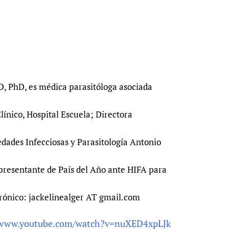
MD, PhD, es médica parasitóloga asociada
ínico, Hospital Escuela; Directora
edades Infecciosas y Parasitología Antonio
presentante de País del Año ante HIFA para
trónico: jackelinealger AT gmail.com
/www.youtube.com/watch?v=nuXED4xpLJk