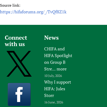
Source link:
https://hifaforums.org/_/TvQf8Z1k
Connect
News
with us
CHIFA and
HIFA Spotlight
on Group B
Stre...
more
10 July, 2026
Why I support
HIFA: Jules
Storr
16 June, 2026