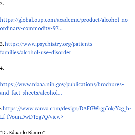
2.
https://global.oup.com/academic/product/alcohol-no-
ordinary-commodity-97...
https://www.psychiatry.org/patients-
3.
families/alcohol-use-disorder
4.
https://www.niaaa.nih.gov/publications/brochures-
and-fact-sheets/alcohol...
https://www.canva.com/design/DAFGWrgpIok/Yzg_h-
<
Lf-fVounDwDTzg7Q/view>
*Dr. Eduardo Bianco*