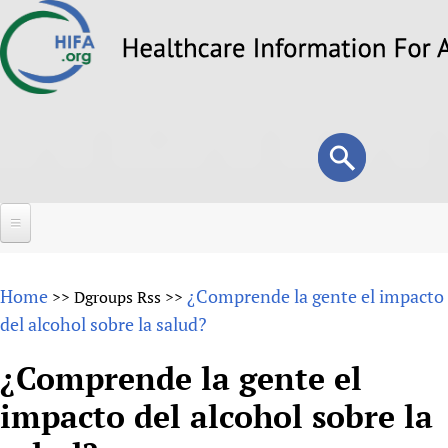
Skip
to
main
content
Search
Search
form
Home
Home
¿Comprende la gente el impacto
>>
Dgroups Rss
>>
About
del alcohol sobre la salud?
Overview
Forums
¿Comprende la gente el
Why HIFA is needed
impacto del alcohol sobre la
HIFA (Healthcare Information For All)
Projects
Vision and Strategy
How to use the HIFA forums