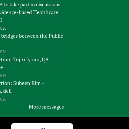
FA
to take part in discussions.
vidence-based Healthcare
D
2026
 bridges between the Public
2026
tion: Tejiri Iyomi, QA
te
2026
ction: Subeen Kim -
 deli
2026
More messages