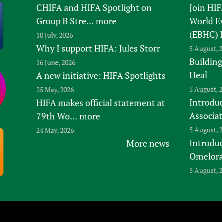
CHIFA and HIFA Spotlight on
Join HI
Group B Stre...
more
World E
(EBHC) 
10 July, 2026
Why I support HIFA: Jules Storr
5 August, 
Building
16 June, 2026
Heal
A new initiative: HIFA Spotlights
5 August, 
25 May, 2026
Introduc
HIFA makes official statement at
Associa
79th Wo...
more
5 August, 
24 May, 2026
Introdu
More news
Omelora,
5 August, 