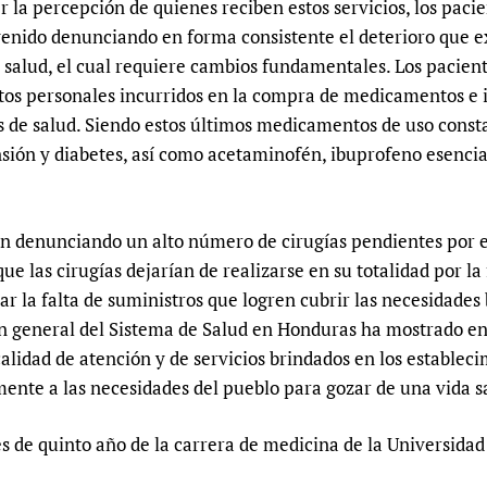
er la percepción de quienes reciben estos servicios, los paci
Prescribers and u
Essential Health
enido denunciando en forma consistente el deterioro que 
Evaluating Impac
Family Planning
a salud, el cual requiere cambios fundamentales. Los pacient
Mobile HIFA (mH
Health Partnersh
stos personales incurridos en la compra de medicamentos e 
Learning for Qual
s de salud. Siendo estos últimos medicamentos de uso const
nsión y diabetes, así como acetaminofén, ibuprofeno esenci
Newborn Care
úan denunciando un alto número de cirugías pendientes por
 las cirugías dejarían de realizarse en su totalidad por la 
r la falta de suministros que logren cubrir las necesidades 
ión general del Sistema de Salud en Honduras ha mostrado e
lidad de atención y de servicios brindados en los estableci
ente a las necesidades del pueblo para gozar de una vida s
es de quinto año de la carrera de medicina de la Universid