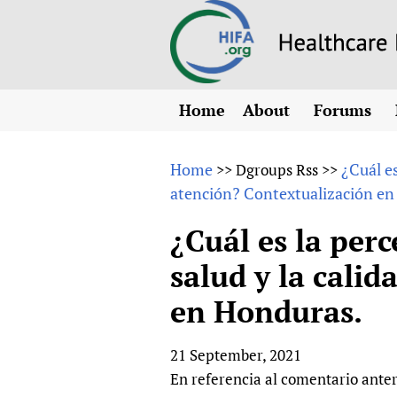
Home
About
Forums
N
Overview
HIFA (Healt
All)
E
Home
¿Cuál es
>>
Dgroups Rss
>>
Why HIFA is needed
atención? Contextualización en
How to use 
m
Vision and Strategy
CHIFA (chil
O
HIFA, Universal Heal
¿Cuál es la perc
Human Rights
HIFA-Frenc
S
salud y la cali
HIFA in Official Rela
HIFA-Portu
*
en Honduras.
Achievements
HIFA-Spani
*
Testimonials
HIFA-Zambi
21 September, 2021
HIFA Voices database
En referencia al comentario anter
HIFA & global health