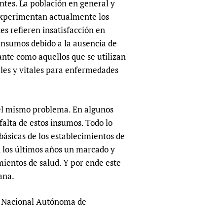
entes. La población en general y
sers of medicines
 Services and COVID-19
experimentan actualmente los
t
es refieren insatisfacción en
IFA)
ips
insumos debido a la ausencia de
ity Health Services
ante como aquellos que se utilizan
ales y vitales para enfermedades
 el mismo problema. En algunos
falta de estos insumos. Todo lo
básicas de los establecimientos de
n los últimos años un marcado y
mientos de salud. Y por ende este
ana.
ad Nacional Autónoma de