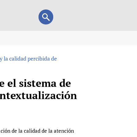
Search
Search
form
view
y la calidad percibida de
child health and rights)
 HIFA-Portuguese
IFA-Français
e el sistema de
A-Español
ontextualización
 and Children
 Policy and Practice
Research
mation Services
on+
List view
h Workers
alth research
ión de la calidad de la atención