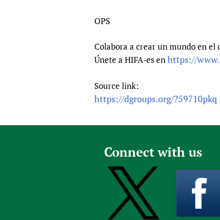
OPS
Colabora a crear un mundo en el q
https://www.
Únete a HIFA-es en
Source link:
https://dgroups.org/?59710pkq
Connect with us