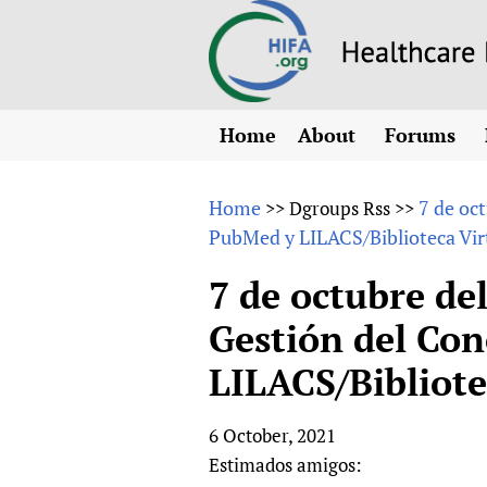
Home
About
Forums
N
Overview
HIFA (Healt
All)
E
Home
7 de oc
>>
Dgroups Rss
>>
Why HIFA is needed
PubMed y LILACS/Biblioteca Vir
How to use 
m
Vision and Strategy
CHIFA (chil
O
HIFA, Universal Heal
7 de octubre de
Human Rights
HIFA-Frenc
S
Gestión del Co
HIFA in Official Rela
HIFA-Portu
*
LILACS/Bibliote
Achievements
HIFA-Spani
*
Testimonials
HIFA-Zambi
6 October, 2021
HIFA Voices database
Estimados amigos:
HIFA & global health