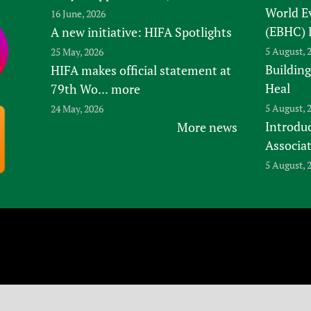
World E
16 June, 2026
(EBHC) 
A new initiative: HIFA Spotlights
5 August, 
25 May, 2026
Building
HIFA makes official statement at
Heal
79th Wo...
more
5 August, 
24 May, 2026
Introduc
More news
Associa
5 August, 