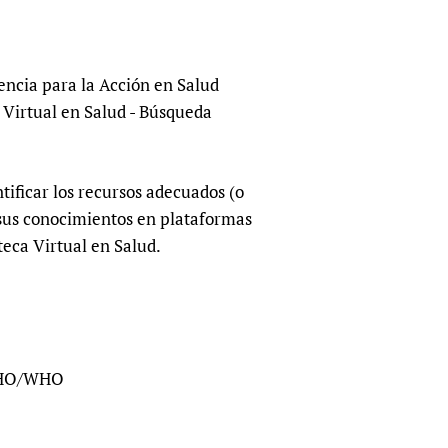
sers of medicines
 Services and COVID-19
t
IFA)
ips
encia para la Acción en Salud
 Virtual en Salud - Búsqueda
ity Health Services
tificar los recursos adecuados (o
 sus conocimientos en plataformas
eca Virtual en Salud.
PAHO/WHO