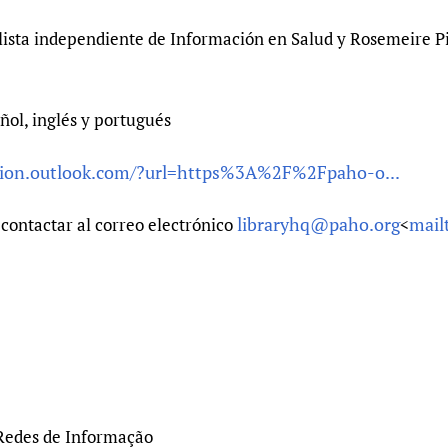
lista independiente de Información en Salud y Rosemeire Pin
ñol, inglés y portugués
ction.outlook.com/?url=https%3A%2F%2Fpaho-o...
libraryhq@paho.org
mail
 contactar al correo electrónico
<
 Redes de Informação