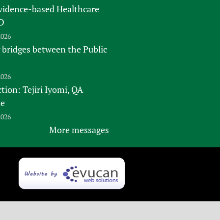
vidence-based Healthcare
D
2026
 bridges between the Public
2026
tion: Tejiri Iyomi, QA
te
2026
More messages