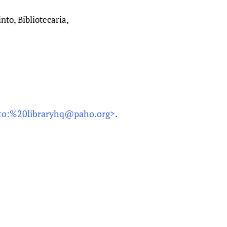
to, Bibliotecaria,
to:%20libraryhq@paho.org>
.