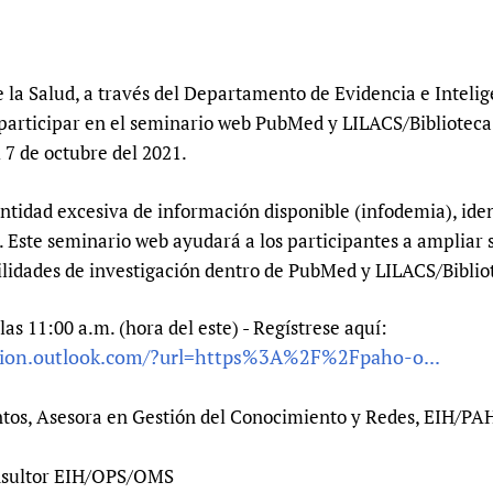
Prescribers and u
Essential Health
Evaluating Impac
Family Planning
Mobile HIFA (mH
Health Partnersh
a Salud, a través del Departamento de Evidencia e Intelig
 participar en el seminario web PubMed y LILACS/Biblioteca
Learning for Qual
 7 de octubre del 2021.
Newborn Care
ntidad excesiva de información disponible (infodemia), iden
o. Este seminario web ayudará a los participantes a ampliar
lidades de investigación dentro de PubMed y LILACS/Bibliot
las 11:00 a.m. (hora del este) - Regístrese aquí:
ction.outlook.com/?url=https%3A%2F%2Fpaho-o...
antos, Asesora en Gestión del Conocimiento y Redes, EIH/
onsultor EIH/OPS/OMS