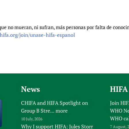
ue no mueran, ni sufran, más personas por falta de conocim
hifa.org/join/unase-hifa-espanol
News
HIFA
CHIFA and HIFA Spotlight on
Join HI
Group B Stre...
more
WHO New
WHO ca
10 July, 2026
Why I support HIFA: Jules Storr
7 August, 