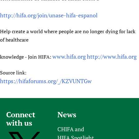
http://hifa.org/join/unase-hifa-espanol
Help create a world where people are no longer dying for lack
of healthcare
www.hifa.org
http://www.hifa.org
knowledge - Join HIFA:
Source link:
https://hifaforums.org/_/KZVUNTGw
Connect
News
with us
CHIFA and
HIFA Spotlight