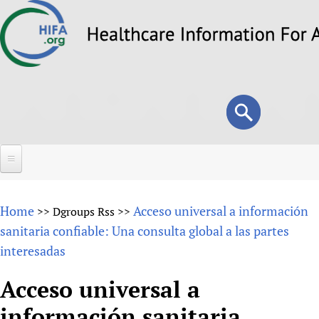
Skip
to
main
content
Search
Search
form
Home
Home
Acceso universal a información
>>
Dgroups Rss
>>
About
sanitaria confiable: Una consulta global a las partes
interesadas
Overview
Forums
Why HIFA is needed
Acceso universal a
HIFA (Healthcare Information For All)
Projects
Vision and Strategy
información sanitaria
How to use the HIFA forums