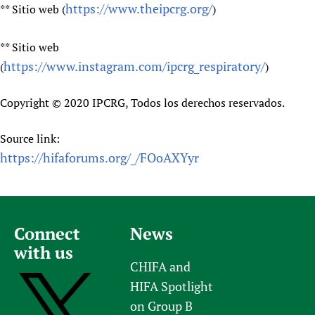
https://www.theipcrg.org/
** Sitio web (
)
** Sitio web
https://www.instagram.com/ipcrg_respiratory/
(
)
Copyright © 2020 IPCRG, Todos los derechos reservados.
Source link:
https://hifaforums.org/_/FOoAXYyr
Connect
News
with us
CHIFA and
HIFA Spotlight
on Group B