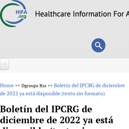
Skip
to
main
content
Search
Search
form
Home
Home
Boletín del IPCRG de diciembre
>>
Dgroups Rss
>>
About
de 2022 ya está disponible (texto sin formato)
Overview
Forums
Boletín del IPCRG de
Why HIFA is needed
diciembre de 2022 ya está
HIFA (Healthcare Information For All)
Projects
Vision and Strategy
How to use the HIFA forums