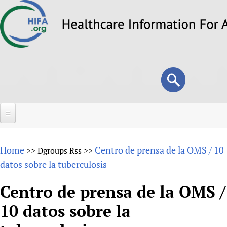
Skip
to
main
content
Search
Search
form
Home
Home
Centro de prensa de la OMS / 10
>>
Dgroups Rss
>>
About
datos sobre la tuberculosis
Overview
Forums
Centro de prensa de la OMS /
Why HIFA is needed
10 datos sobre la
HIFA (Healthcare Information For All)
Projects
Vision and Strategy
How to use the HIFA forums