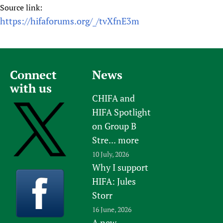
Source link:
https://hifaforums.org/_/tvXfnE3m
Connect
News
with us
CHIFA and
HIFA Spotlight
on Group B
Stre...
more
10 July, 2026
Why I support
HIFA: Jules
Storr
16 June, 2026
A new