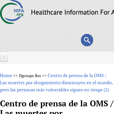
Skip
to
main
content
Search
Search
form
Home
Home
Centro de prensa de la OMS /
>>
Dgroups Rss
>>
About
Las muertes por ahogamiento disminuyen en el mundo,
pero las personas más vulnerables siguen en riesgo (2)
Overview
Forums
Why HIFA is needed
Centro de prensa de la OMS /
HIFA (Healthcare Information For All)
Projects
Vision and Strategy
Las muertes por
How to use the HIFA forums