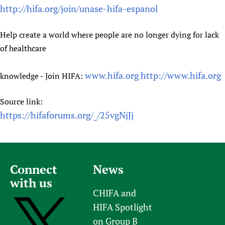
http://hifa.org/join/unase-hifa-espanol
Help create a world where people are no longer dying for lack
of healthcare
www.hifa.org
http://www.hifa.org
knowledge - Join HIFA:
Source link:
https://hifaforums.org/_/25vgNjJj
Connect
News
with us
CHIFA and
HIFA Spotlight
on Group B