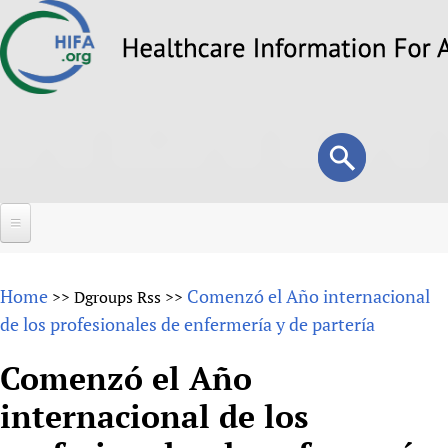
Skip
to
main
content
Search
Search
form
Home
Home
Comenzó el Año internacional
>>
Dgroups Rss
>>
About
de los profesionales de enfermería y de partería
Overview
Forums
Comenzó el Año
Why HIFA is needed
internacional de los
HIFA (Healthcare Information For All)
Projects
Vision and Strategy
How to use the HIFA forums