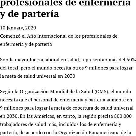
profesionales de enfermería
HIFA, Universal Health Coverage and Human Rights
New! SPOTLIGHTS
People
CHIFA (child health and rights)
HIFA in Official Relations with WHO
Evidence-informed policy
y de partería
HIFA-French
Achievements
mHealth
Country representatives
Support
HIFA-Portuguese
10 January, 2020
Testimonials
Open access
Fundraising Working Group
List view
Collaborate
HIFA-Spanish
Comenzó el Año internacional de los profesionales de
News
HIFA Voices database
Substance use disorders
Main Steering Group
Contact us
enfermería y de partería
HIFA-Zambia 2011-2024
HIFA & global health CoPs
*Sponsorship opportunities
Members
Donate
News
Join
Citizens, Parents and Children
Publications
*Completed projects
Partnerships and Projects
Son la mayor fuerza laboral en salud, representan más del 50%
HIFA Appeal
Forum Messages
Evidence-Informed Policy and Practice
Join HIFA
del total, pero el mundo necesita otros 9 millones para lograr
Access to Health Research
Social Media Working Group
How you can help
Library and Information Services
la meta de salud universal en 2030
Join CHIFA (child health and rights)
Astana Declaration+
Staff
Link to us
Community Health Workers
Junte-se ao HIFA-Portuguese
Communicating health research
Volunteers
Partners
Según la Organización Mundial de la Salud (OMS), el mundo
Multilingualism
Rejoignez HIFA-Français
COVID-19
Supporting Organisations
necesita que el personal de enfermería y partería aumente en
Prescribers and users of medicines
Únase a HIFA-Español
Essential Health Services and COVID-19
9 millones para lograr la meta de cobertura de salud universal
List view
Evaluating Impact
Family Planning
en 2030. En las Américas, en tanto, la región precisa 800.000
Mobile HIFA (mHIFA)
trabajadores de salud más, incluidos los de enfermería y
Health Partnerships
partería, de acuerdo con la Organización Panamericana de la
Learning for Quality Health Services