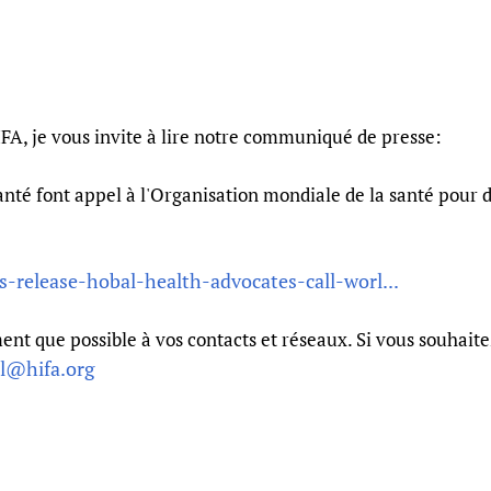
Prescribers and u
Essential Health
Evaluating Impac
Family Planning
Mobile HIFA (mH
Health Partnersh
Learning for Qual
A, je vous invite à lire notre communiqué de presse:
Newborn Care
nté font appel à l'Organisation mondiale de la santé pour d
s-release-hobal-health-advocates-call-worl...
ement que possible à vos contacts et réseaux. Si vous souh
il@hifa.org