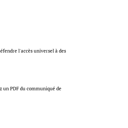
sers of medicines
 Services and COVID-19
t
IFA)
ips
ity Health Services
éfendre l'accès universel à des
aitez un PDF du communiqué de