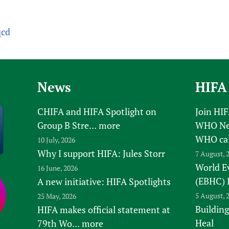
qcd
News
HIFA
CHIFA and HIFA Spotlight on
Join HI
Group B Stre...
more
WHO New
WHO ca
10 July, 2026
Why I support HIFA: Jules Storr
7 August, 
World E
16 June, 2026
(EBHC) 
A new initiative: HIFA Spotlights
5 August, 
25 May, 2026
Building
HIFA makes official statement at
Heal
79th Wo...
more