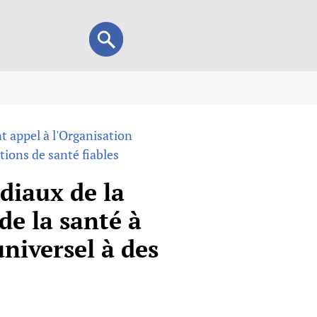
Search
Search
form
view
 appel à l'Organisation
child health and rights)
tions de santé fiables
 HIFA-Portuguese
IFA-Français
diaux de la
A-Español
de la santé à
 and Children
universel à des
 Policy and Practice
Research
mation Services
on+
List view
h Workers
alth research