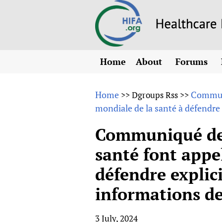
Home
About
Forums
N
Overview
HIFA (Healt
All)
E
Home
Communi
>>
Dgroups Rss
>>
Why HIFA is needed
mondiale de la santé à défendre e
How to use 
m
Vision and Strategy
CHIFA (chil
O
HIFA, Universal Heal
Communiqué de 
Human Rights
HIFA-Frenc
S
santé font appe
HIFA in Official Rela
HIFA-Portu
*
défendre explici
Achievements
HIFA-Spani
*
Testimonials
HIFA-Zambi
informations de
HIFA Voices database
HIFA & global health
3 July, 2024