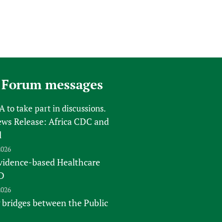
 Forum messages
FA
to take part in discussions.
s Release: Africa CDC and
l
2026
vidence-based Healthcare
D
2026
 bridges between the Public