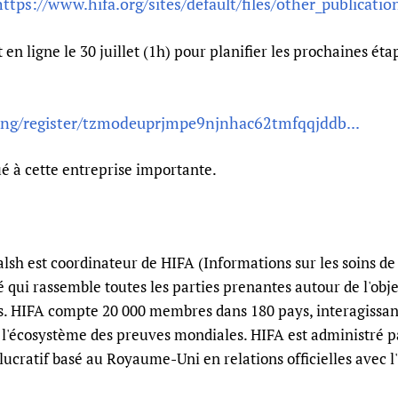
https://www.hifa.org/sites/default/files/other_publication
n ligne le 30 juillet (1h) pour planifier les prochaines étap
ng/register/tzmodeuprjmpe9njnhac62tmfqqjddb...
ué à cette entreprise importante.
sh est coordinateur de HIFA (Informations sur les soins de
ui rassemble toutes les parties prenantes autour de l'obj
es. HIFA compte 20 000 membres dans 180 pays, interagissan
e l'écosystème des preuves mondiales. HIFA est administré 
ucratif basé au Royaume-Uni en relations officielles avec l