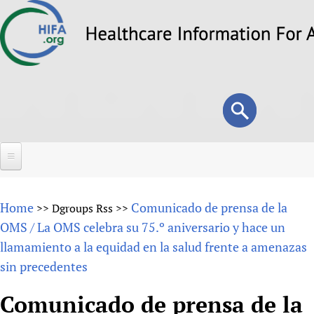
Skip
to
main
content
Search
Search
form
Home
Home
Comunicado de prensa de la
>>
Dgroups Rss
>>
About
OMS / La OMS celebra su 75.º aniversario y hace un
llamamiento a la equidad en la salud frente a amenazas
Overview
Forums
sin precedentes
Why HIFA is needed
HIFA (Healthcare Information For All)
Projects
Vision and Strategy
Comunicado de prensa de la
How to use the HIFA forums