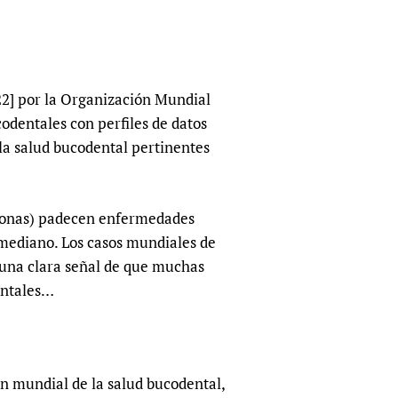
sers of medicines
 Services and COVID-19
t
IFA)
ips
22] por la Organización Mundial
ity Health Services
odentales con perfiles de datos
la salud bucodental pertinentes
rsonas) padecen enfermedades
 mediano. Los casos mundiales de
una clara señal de que muchas
entales…
n mundial de la salud bucodental,