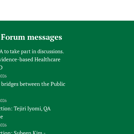
 Forum messages
FA
to take part in discussions.
vidence-based Healthcare
D
2026
 bridges between the Public
2026
tion: Tejiri Iyomi, QA
te
2026
ction: Subeen Kim -