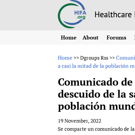
Home
About
Forums
N
Overview
HIFA (Healt
All)
E
Home
Comunic
>>
Dgroups Rss
>>
Why HIFA is needed
a casi la mitad de la población 
How to use 
m
Vision and Strategy
CHIFA (chil
O
HIFA, Universal Heal
Comunicado de 
Human Rights
HIFA-Frenc
S
descuido de la s
HIFA in Official Rela
HIFA-Portu
*
población mund
Achievements
HIFA-Spani
*
Testimonials
HIFA-Zambi
19 November, 2022
HIFA Voices database
Se comparte un comunicado de la 
HIFA & global health