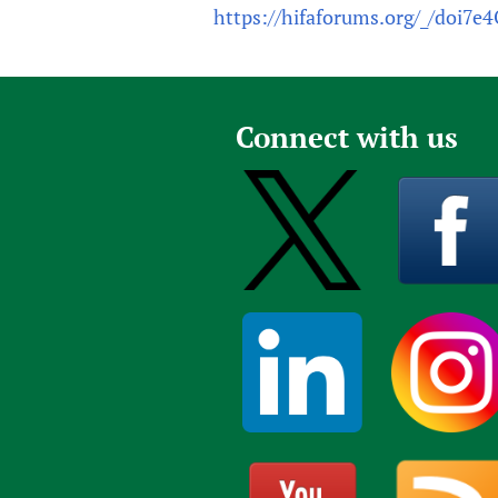
https://hifaforums.org/_/doi7e4
Connect with us