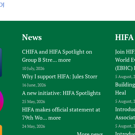
OJ
News
HIFA
CHIFA and HIFA Spotlight on
Join HI
Group B Stre...
more
World E
(EBHC) 
10 July, 2026
Why I support HIFA: Jules Storr
5 August, 
Building
16 June, 2026
Heal
A new initiative: HIFA Spotlights
5 August, 
25 May, 2026
Introduc
HIFA makes official statement at
Associa
79th Wo...
more
5 August, 
24 May, 2026
Introdu
More news