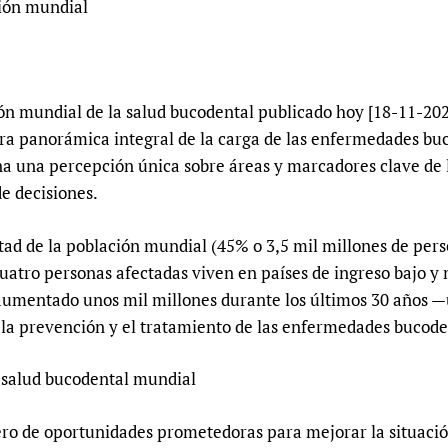
ción mundial
Prescribers and u
Essential Health
Evaluating Impac
Family Planning
Mobile HIFA (mH
Health Partnersh
ión mundial de la salud bucodental publicado hoy [18-11-20
Learning for Qual
ra panorámica integral de la carga de las enfermedades buc
Newborn Care
na una percepción única sobre áreas y marcadores clave de 
de decisiones.
itad de la población mundial (45% o 3,5 mil millones de pe
cuatro personas afectadas viven en países de ingreso bajo y
umentado unos mil millones durante los últimos 30 años —
 la prevención y el tratamiento de las enfermedades bucod
 salud bucodental mundial
ro de oportunidades prometedoras para mejorar la situació