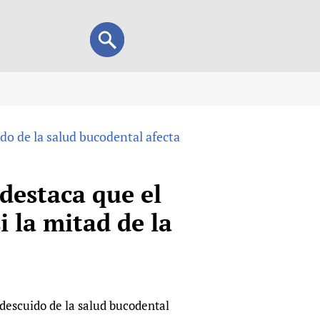
Search
Search
form
view
o de la salud bucodental afecta
child health and rights)
 HIFA-Portuguese
IFA-Français
destaca que el
A-Español
i la mitad de la
 and Children
 Policy and Practice
Research
mation Services
on+
List view
h Workers
alth research
escuido de la salud bucodental