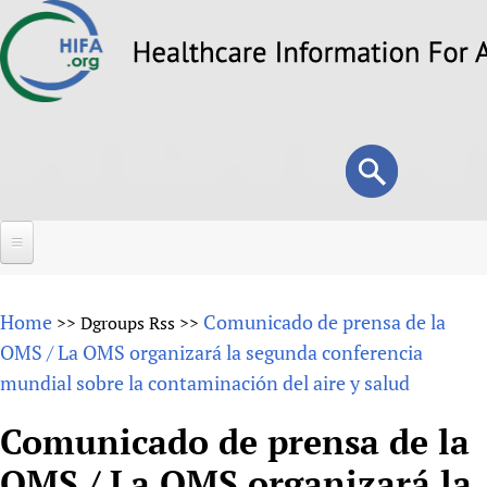
Skip
to
main
content
Search
Search
form
Home
Home
Comunicado de prensa de la
>>
Dgroups Rss
>>
About
OMS / La OMS organizará la segunda conferencia
mundial sobre la contaminación del aire y salud
Overview
Forums
Why HIFA is needed
Comunicado de prensa de la
HIFA (Healthcare Information For All)
Projects
Vision and Strategy
OMS / La OMS organizará la
How to use the HIFA forums