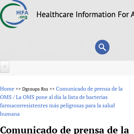
Skip
to
main
content
Search
Search
form
Home
Home
Comunicado de prensa de la
>>
Dgroups Rss
>>
About
OMS / La OMS pone al día la lista de bacterias
farmacorresistentes más peligrosas para la salud
Overview
Forums
humana
Why HIFA is needed
HIFA (Healthcare Information For All)
Projects
Vision and Strategy
Comunicado de prensa de la
How to use the HIFA forums