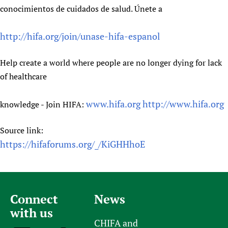
conocimientos de cuidados de salud. Únete a
http://hifa.org/join/unase-hifa-espanol
Help create a world where people are no longer dying for lack
of healthcare
www.hifa.org
http://www.hifa.org
knowledge - Join HIFA:
Source link:
https://hifaforums.org/_/KiGHHhoE
Connect
News
with us
CHIFA and