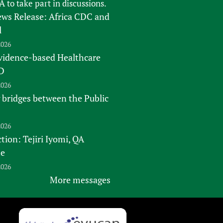
FA
to take part in discussions.
s Release: Africa CDC and
l
2026
vidence-based Healthcare
D
2026
 bridges between the Public
2026
tion: Tejiri Iyomi, QA
te
2026
More messages