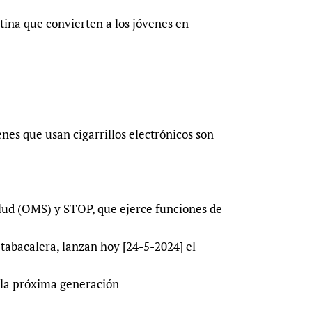
Prescribers and u
Essential Health
cotina que convierten a los jóvenes en
Evaluating Impac
Family Planning
Mobile HIFA (mH
Health Partnersh
Learning for Qual
Newborn Care
nes que usan cigarrillos electrónicos son
lud (OMS) y STOP, que ejerce funciones de
 tabacalera, lanzan hoy [24-5-2024] el
 la próxima generación