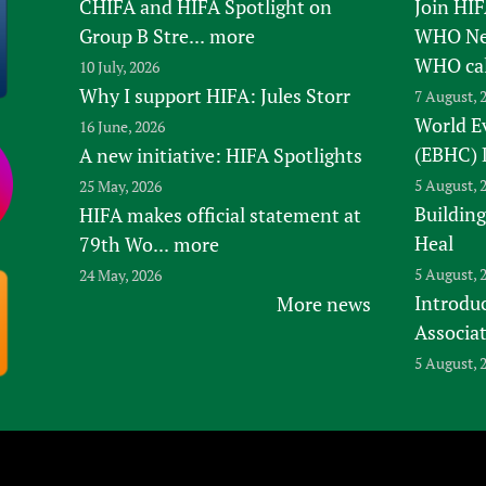
CHIFA and HIFA Spotlight on
Join HI
Group B Stre...
more
WHO New
WHO ca
10 July, 2026
Why I support HIFA: Jules Storr
7 August, 
World E
16 June, 2026
(EBHC) 
A new initiative: HIFA Spotlights
5 August, 
25 May, 2026
Building
HIFA makes official statement at
Heal
79th Wo...
more
5 August, 
24 May, 2026
Introduc
More news
Associa
5 August, 