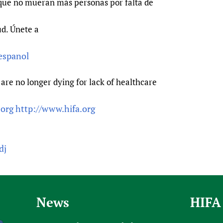
que no mueran más personas por falta de
ud. Únete a
-espanol
are no longer dying for lack of healthcare
.org
http://www.hifa.org
dj
News
HIFA