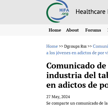
Home
About
Forums
N
Overview
HIFA (Healt
All)
E
Home
Comunic
>>
Dgroups Rss
>>
Why HIFA is needed
a los jóvenes en adictos de por v
How to use 
m
Vision and Strategy
CHIFA (chil
O
HIFA, Universal Heal
Comunicado de p
Human Rights
HIFA-Frenc
S
industria del ta
HIFA in Official Rela
HIFA-Portu
*
en adictos de p
Achievements
HIFA-Spani
*
Testimonials
HIFA-Zambi
27 May, 2024
HIFA Voices database
Se comparte un comunicado de la 
HIFA & global health