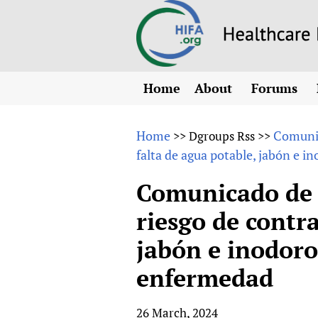
Home
About
Forums
N
Overview
HIFA (Healt
All)
E
Home
Comunic
>>
Dgroups Rss
>>
Why HIFA is needed
falta de agua potable, jabón e i
How to use 
m
Vision and Strategy
CHIFA (chil
O
HIFA, Universal Heal
Comunicado de 
Human Rights
HIFA-Frenc
S
riesgo de contra
HIFA in Official Rela
HIFA-Portu
*
jabón e inodoro
Achievements
HIFA-Spani
*
Testimonials
HIFA-Zambi
enfermedad
HIFA Voices database
HIFA & global health
26 March, 2024