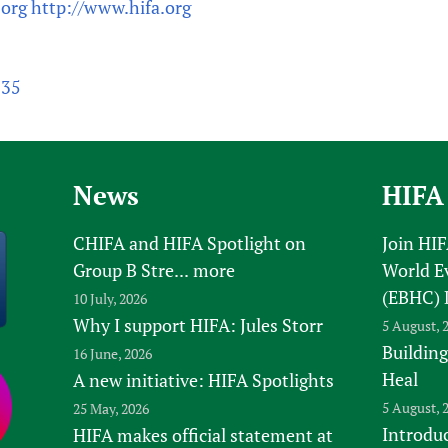
.org
http://www.hifa.org
s35
News
HIFA
CHIFA and HIFA Spotlight on
Join HI
Group B Stre...
more
World E
(EBHC) 
10 July, 2026
Why I support HIFA: Jules Storr
5 August, 
Building
16 June, 2026
Heal
A new initiative: HIFA Spotlights
5 August, 
25 May, 2026
Introduc
HIFA makes official statement at