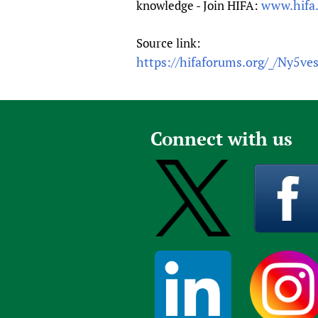
www.hifa
knowledge - Join HIFA:
Source link:
https://hifaforums.org/_/Ny5ve
Connect with us