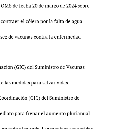
Prescribers and u
Essential Health
 OMS de fecha 20 de marzo de 2024 sobre
Evaluating Impac
Family Planning
contraer el cólera por la falta de agua
Mobile HIFA (mH
Health Partnersh
Learning for Qual
casez de vacunas contra la enfermedad
Newborn Care
nación (GIC) del Suministro de Vacunas
e las medidas para salvar vidas.
Coordinación (GIC) del Suministro de
mediato para frenar el aumento plurianual
a en todo el mundo. Las medidas requeridas