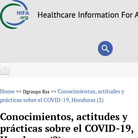
Skip
to
main
content
Search
Search
form
Home
Home
Conocimientos, actitudes y
>>
Dgroups Rss
>>
About
prácticas sobre el COVID-19, Honduras (2)
Overview
Forums
Conocimientos, actitudes y
Why HIFA is needed
prácticas sobre el COVID-19,
HIFA (Healthcare Information For All)
Projects
Vision and Strategy
How to use the HIFA forums