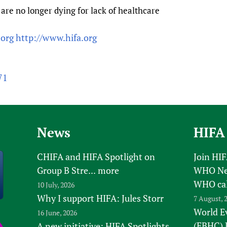
are no longer dying for lack of healthcare
.org
http://www.hifa.org
71
News
HIFA
CHIFA and HIFA Spotlight on
Join HI
Group B Stre...
more
WHO New
WHO ca
10 July, 2026
Why I support HIFA: Jules Storr
7 August, 
World E
16 June, 2026
(EBHC) 
A new initiative: HIFA Spotlights