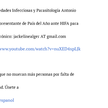
edades Infecciosas y Parasitología Antonio
presentante de País del Año ante HIFA para
trónico: jackelinealger AT gmail.com
/www.youtube.com/watch?v=nuXED4xpLJk
que no mueran más personas por falta de
ud. Únete a
-espanol