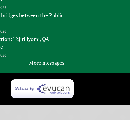
2026
 bridges between the Public
2026
tion: Tejiri Iyomi, QA
te
2026
More messages