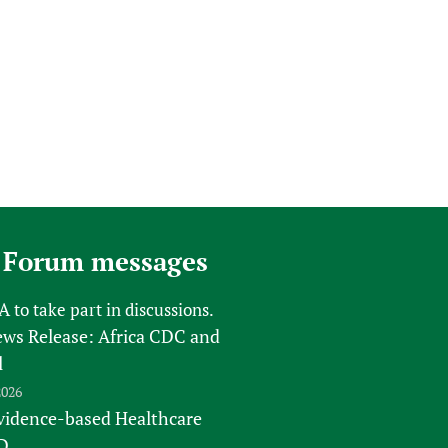
 Forum messages
FA
to take part in discussions.
s Release: Africa CDC and
l
2026
vidence-based Healthcare
D