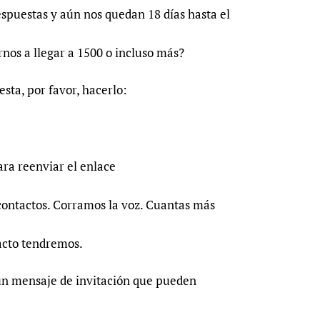
Prescribers and u
Essential Health
spuestas y aún nos quedan 18 días hasta el
Evaluating Impac
Family Planning
nos a llegar a 1500 o incluso más?
Mobile HIFA (mH
Health Partnersh
Learning for Qual
sta, por favor, hacerlo:
Newborn Care
ra reenviar el enlace
contactos. Corramos la voz. Cuantas más
acto tendremos.
un mensaje de invitación que pueden