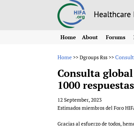
Home
About
Forums
N
Overview
HIFA (Healt
All)
E
Home
Consult
>>
Dgroups Rss
>>
Why HIFA is needed
How to use 
m
Vision and Strategy
Consulta global
CHIFA (chil
O
HIFA, Universal Heal
1000 respuestas
Human Rights
HIFA-Frenc
S
HIFA in Official Rela
HIFA-Portu
*
12 September, 2023
Achievements
HIFA-Spani
*
Estimados miembros del Foro HIF
Testimonials
HIFA-Zambi
HIFA Voices database
Gracias al esfuerzo de todos, hemo
HIFA & global health