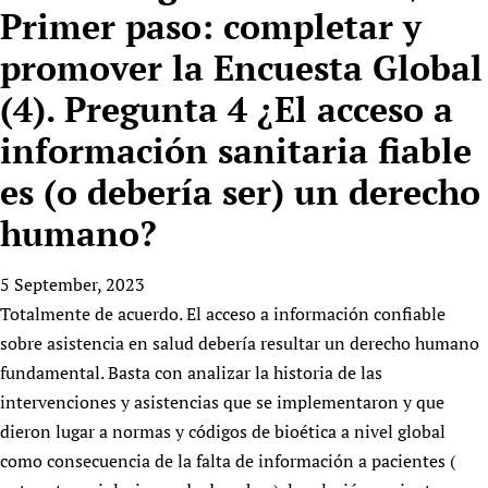
HIFA, Universal Health Coverage and Human Rights
New! SPOTLIGHTS
Primer paso: completar y
People
CHIFA (child health and rights)
HIFA in Official Relations with WHO
Evidence-informed policy
promover la Encuesta Global
HIFA-French
Achievements
mHealth
Country representatives
Support
HIFA-Portuguese
(4). Pregunta 4 ¿El acceso a
Testimonials
Open access
Fundraising Working Group
List view
Collaborate
HIFA-Spanish
News
HIFA Voices database
Substance use disorders
información sanitaria fiable
Main Steering Group
Contact us
HIFA-Zambia 2011-2024
HIFA & global health CoPs
*Sponsorship opportunities
Members
es (o debería ser) un derecho
Donate
News
Join
Citizens, Parents and Children
Publications
*Completed projects
Partnerships and Projects
HIFA Appeal
Forum Messages
humano?
Evidence-Informed Policy and Practice
Join HIFA
Access to Health Research
Social Media Working Group
How you can help
Library and Information Services
Join CHIFA (child health and rights)
Astana Declaration+
Staff
5 September, 2023
Link to us
Community Health Workers
Junte-se ao HIFA-Portuguese
Communicating health research
Volunteers
Totalmente de acuerdo. El acceso a información confiable
Partners
Multilingualism
Rejoignez HIFA-Français
sobre asistencia en salud debería resultar un derecho humano
COVID-19
Supporting Organisations
fundamental. Basta con analizar la historia de las
Prescribers and users of medicines
Únase a HIFA-Español
Essential Health Services and COVID-19
List view
intervenciones y asistencias que se implementaron y que
Evaluating Impact
Family Planning
dieron lugar a normas y códigos de bioética a nivel global
Mobile HIFA (mHIFA)
Health Partnerships
como consecuencia de la falta de información a pacientes (
Learning for Quality Health Services