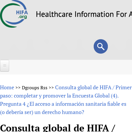
Skip
to
main
content
Search
Search
form
Home
Home
Consulta global de HIFA / Primer
>>
Dgroups Rss
>>
About
paso: completar y promover la Encuesta Global (4).
Pregunta 4 ¿El acceso a información sanitaria fiable es
Overview
Forums
(o debería ser) un derecho humano?
Why HIFA is needed
HIFA (Healthcare Information For All)
Projects
Vision and Strategy
Consulta global de HIFA /
How to use the HIFA forums