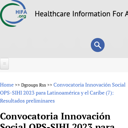
Skip
to
main
content
Search
Search
form
Home
Home
Convocatoria Innovación Social
>>
Dgroups Rss
>>
About
OPS-SIHI 2023 para Latinoamérica y el Caribe (7):
Resultados preliminares
Overview
Forums
Why HIFA is needed
Convocatoria Innovación
HIFA (Healthcare Information For All)
Projects
Vision and Strategy
Social OPS-SIHI 2023 para
How to use the HIFA forums