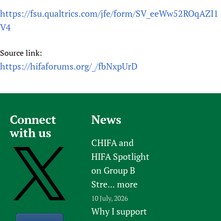
https://fsu.qualtrics.com/jfe/form/SV_eeWw52ROqAZI1
V4
Source link:
https://hifaforums.org/_/fbNxpUrD
Connect
News
with us
CHIFA and
HIFA Spotlight
on Group B
Stre...
more
10 July, 2026
Why I support