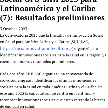
HIFA, Universal Health Coverage and Human Rights
New! SPOTLIGHTS
People
CHIFA (child health and rights)
Latinoamérica y el Caribe
HIFA in Official Relations with WHO
Evidence-informed policy
HIFA-French
(7): Resultados preliminares
Achievements
mHealth
Country representatives
Support
HIFA-Portuguese
Testimonials
Open access
Fundraising Working Group
List view
Collaborate
HIFA-Spanish
3 October, 2023
News
HIFA Voices database
Substance use disorders
Main Steering Group
Contact us
La Convocatoria 2023 que la Iniciativa de Innovación Social
HIFA-Zambia 2011-2024
HIFA & global health CoPs
*Sponsorship opportunities
Members
Donate
News
en Salud para América Latina y el Caribe (SIHI LAC,
Join
Citizens, Parents and Children
Publications
*Completed projects
Partnerships and Projects
https://socialinnovationinhealth.org/
HIFA Appeal
Forum Messages
) organizó para
Evidence-Informed Policy and Practice
Join HIFA
Access to Health Research
Social Media Working Group
identificar innovaciones sociales para la salud en la región, ya
How you can help
Library and Information Services
Join CHIFA (child health and rights)
cuenta con nuevos resultados preliminares.
Astana Declaration+
Staff
Link to us
Community Health Workers
Junte-se ao HIFA-Portuguese
Communicating health research
Volunteers
Partners
Cada dos años SIHI LAC organiza una convocatoria de
Multilingualism
Rejoignez HIFA-Français
COVID-19
Supporting Organisations
crowdsourcing para identificar las últimas innovaciones
Prescribers and users of medicines
Únase a HIFA-Español
Essential Health Services and COVID-19
sociales para la salud en toda América Latina y el Caribe. En
List view
Evaluating Impact
Family Planning
este año 2023 la convocatoria se centró en identificar y
Mobile HIFA (mHIFA)
Health Partnerships
reconocer innovaciones sociales que estén cerrando la brecha
de equidad en salud.
Learning for Quality Health Services