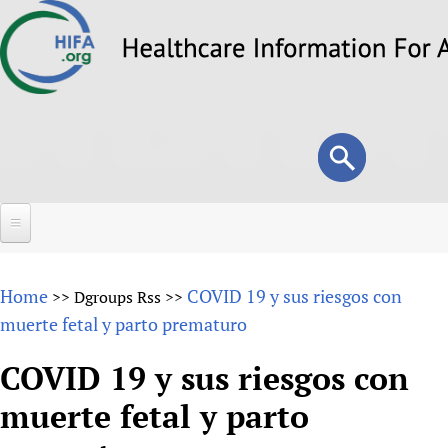
Skip
to
main
content
Search
Search
form
Home
Home
COVID 19 y sus riesgos con
>>
Dgroups Rss
>>
About
muerte fetal y parto prematuro
Overview
Forums
COVID 19 y sus riesgos con
Why HIFA is needed
muerte fetal y parto
HIFA (Healthcare Information For All)
Projects
Vision and Strategy
How to use the HIFA forums