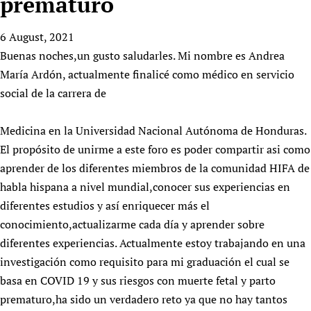
prematuro
HIFA, Universal Health Coverage and Human Rights
New! SPOTLIGHTS
People
CHIFA (child health and rights)
HIFA in Official Relations with WHO
Evidence-informed policy
6 August, 2021
HIFA-French
Achievements
mHealth
Country representatives
Support
Buenas noches,un gusto saludarles. Mi nombre es Andrea
HIFA-Portuguese
Testimonials
Open access
Fundraising Working Group
List view
Collaborate
María Ardón, actualmente finalicé como médico en servicio
HIFA-Spanish
News
HIFA Voices database
Substance use disorders
Main Steering Group
social de la carrera de
Contact us
HIFA-Zambia 2011-2024
HIFA & global health CoPs
*Sponsorship opportunities
Members
Donate
News
Join
Citizens, Parents and Children
Publications
Medicina en la Universidad Nacional Autónoma de Honduras.
*Completed projects
Partnerships and Projects
HIFA Appeal
Forum Messages
El propósito de unirme a este foro es poder compartir asi como
Evidence-Informed Policy and Practice
Join HIFA
Access to Health Research
Social Media Working Group
How you can help
aprender de los diferentes miembros de la comunidad HIFA de
Library and Information Services
Join CHIFA (child health and rights)
Astana Declaration+
Staff
Link to us
habla hispana a nivel mundial,conocer sus experiencias en
Community Health Workers
Junte-se ao HIFA-Portuguese
Communicating health research
Volunteers
Partners
diferentes estudios y así enriquecer más el
Multilingualism
Rejoignez HIFA-Français
COVID-19
conocimiento,actualizarme cada día y aprender sobre
Supporting Organisations
Prescribers and users of medicines
Únase a HIFA-Español
Essential Health Services and COVID-19
diferentes experiencias. Actualmente estoy trabajando en una
List view
Evaluating Impact
investigación como requisito para mi graduación el cual se
Family Planning
basa en COVID 19 y sus riesgos con muerte fetal y parto
Mobile HIFA (mHIFA)
Health Partnerships
prematuro,ha sido un verdadero reto ya que no hay tantos
Learning for Quality Health Services