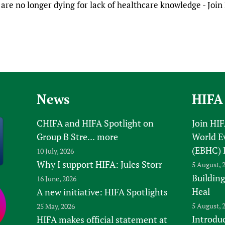
are no longer dying for lack of healthcare knowledge - Joi
News
HIFA
CHIFA and HIFA Spotlight on
Join HI
Group B Stre...
more
World E
(EBHC) 
10 July, 2026
Why I support HIFA: Jules Storr
5 August, 
Building
16 June, 2026
Heal
A new initiative: HIFA Spotlights
5 August, 
25 May, 2026
Introduc
HIFA makes official statement at