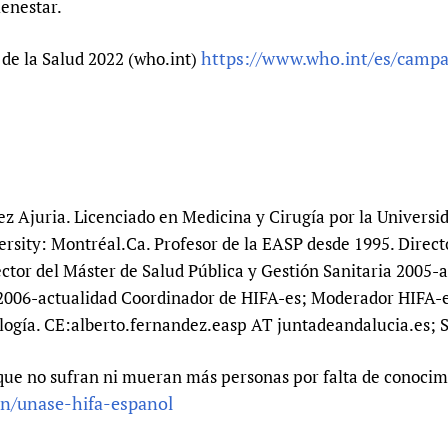
ienestar.
Prescribers and u
Essential Health
Evaluating Impac
Family Planning
https://www.who.int/es/campa
de la Salud 2022 (who.int)
Mobile HIFA (mH
Health Partnersh
Learning for Qual
Newborn Care
z Ajuria. Licenciado en Medicina y Cirugía por la Universi
rsity: Montréal.Ca. Profesor de la EASP desde 1995. Direct
ctor del Máster de Salud Pública y Gestión Sanitaria 2005-a
2006-actualidad Coordinador de HIFA-es; Moderador HIFA-e
ogía. CE:alberto.fernandez.easp AT juntadeandalucia.es; 
que no sufran ni mueran más personas por falta de conocimi
in/unase-hifa-espanol