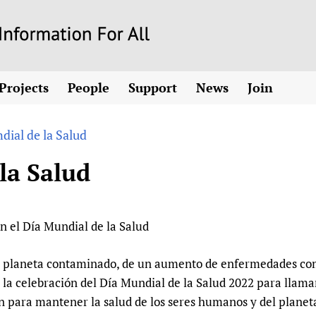
Skip
to
main
Projects
People
Support
News
Join
content
ew! SPOTLIGHTS
Collaborate
hcare Information For
Country representatives
News
Join HIFA
List 
vidence-informed policy
Contact us
dial de la Salud
Fundraising Working Group
Forum Messages
Join CHIFA (
the HIFA forums
Health
Donate
Main Steering Group
Junte-se ao
la Salud
d health and rights)
pen access
HIFA Appeal
th Coverage and
Members
Rejoignez H
h
ubstance use disorders
How you can help
Partnerships and Projects
Únase a HIF
tions with WHO
guese
Sponsorship opportunities
Link to us
Citizens, Parents
 el Día Mundial de la Salud
Social Media Working Group
sh
Completed projects
Partners
Evidence-Informed
Access to Health 
Staff
a 2011-2024
 planeta contaminado, de un aumento de enfermedades como
Supporting Organisations
Library and Infor
Astana Declarati
Volunteers
la celebración del Día Mundial de la Salud 2022 para llama
Community Healt
Communicating he
n para mantener la salud de los seres humanos y del planet
 CoPs
Multilingualism
COVID-19