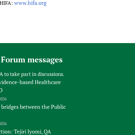
www.hifa.org
n HIFA:
 Forum messages
FA
to take part in discussions.
vidence-based Healthcare
D
2026
 bridges between the Public
2026
tion: Tejiri Iyomi, QA