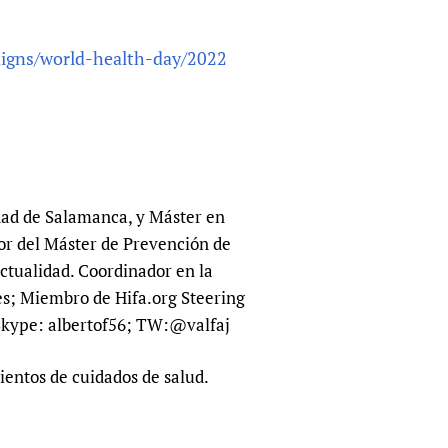
sers of medicines
 Services and COVID-19
t
igns/world-health-day/2022
IFA)
ips
ity Health Services
dad de Salamanca, y Máster en
or del Máster de Prevención de
ctualidad. Coordinador en la
s; Miembro de Hifa.org Steering
Skype: albertof56; TW:@valfaj
entos de cuidados de salud.