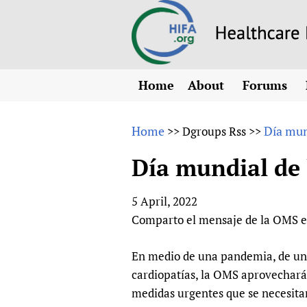
Home
About
Forums
N
Overview
HIFA (Healt
All)
E
Home
Día mun
>>
Dgroups Rss
>>
Why HIFA is needed
How to use 
m
Vision and Strategy
Día mundial de 
CHIFA (chil
O
HIFA, Universal Heal
Human Rights
HIFA-Frenc
S
5 April, 2022
HIFA in Official Rela
HIFA-Portu
*
Comparto el mensaje de la OMS en
Achievements
HIFA-Spani
*
Testimonials
HIFA-Zambi
En medio de una pandemia, de un
cardiopatías, la OMS aprovechará 
HIFA Voices database
medidas urgentes que se necesita
HIFA & global health