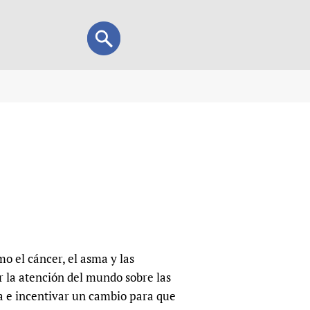
Search
Search
form
view
child health and rights)
 HIFA-Portuguese
IFA-Français
A-Español
 and Children
 Policy and Practice
Research
 el cáncer, el asma y las
mation Services
on+
List view
r la atención del mundo sobre las
h Workers
alth research
a e incentivar un cambio para que