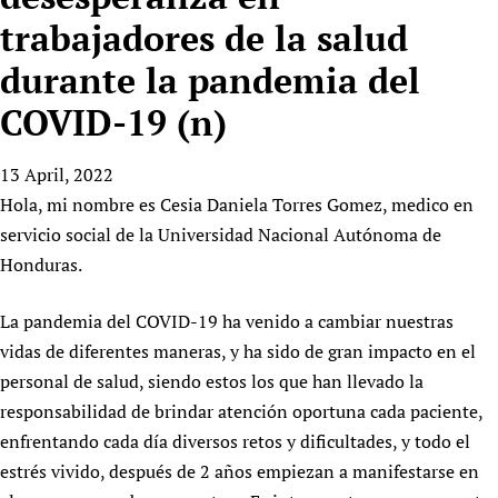
HIFA, Universal Health Coverage and Human Rights
New! SPOTLIGHTS
People
CHIFA (child health and rights)
trabajadores de la salud
HIFA in Official Relations with WHO
Evidence-informed policy
HIFA-French
durante la pandemia del
Achievements
mHealth
Country representatives
Support
HIFA-Portuguese
Testimonials
Open access
COVID-19 (n)
Fundraising Working Group
List view
Collaborate
HIFA-Spanish
News
HIFA Voices database
Substance use disorders
Main Steering Group
Contact us
HIFA-Zambia 2011-2024
HIFA & global health CoPs
13 April, 2022
*Sponsorship opportunities
Members
Donate
News
Join
Hola, mi nombre es Cesia Daniela Torres Gomez, medico en
Citizens, Parents and Children
Publications
*Completed projects
Partnerships and Projects
HIFA Appeal
Forum Messages
servicio social de la Universidad Nacional Autónoma de
Evidence-Informed Policy and Practice
Join HIFA
Access to Health Research
Social Media Working Group
How you can help
Honduras.
Library and Information Services
Join CHIFA (child health and rights)
Astana Declaration+
Staff
Link to us
Community Health Workers
Junte-se ao HIFA-Portuguese
Communicating health research
Volunteers
La pandemia del COVID-19 ha venido a cambiar nuestras
Partners
Multilingualism
Rejoignez HIFA-Français
vidas de diferentes maneras, y ha sido de gran impacto en el
COVID-19
Supporting Organisations
Prescribers and users of medicines
personal de salud, siendo estos los que han llevado la
Únase a HIFA-Español
Essential Health Services and COVID-19
List view
responsabilidad de brindar atención oportuna cada paciente,
Evaluating Impact
Family Planning
enfrentando cada día diversos retos y dificultades, y todo el
Mobile HIFA (mHIFA)
Health Partnerships
estrés vivido, después de 2 años empiezan a manifestarse en
Learning for Quality Health Services