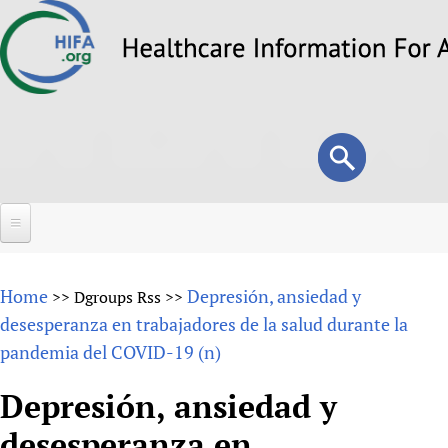
Skip
to
main
content
Search
Search
form
Home
Home
Depresión, ansiedad y
>>
Dgroups Rss
>>
About
desesperanza en trabajadores de la salud durante la
pandemia del COVID-19 (n)
Overview
Forums
Why HIFA is needed
Depresión, ansiedad y
HIFA (Healthcare Information For All)
Projects
Vision and Strategy
desesperanza en
How to use the HIFA forums