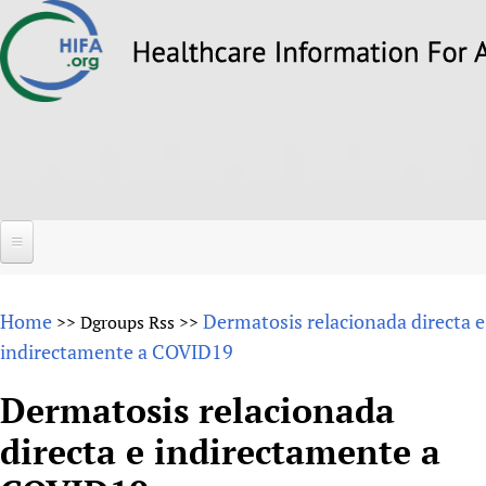
Skip
to
main
content
Search
Search
form
Home
Home
Dermatosis relacionada directa e
>>
Dgroups Rss
>>
About
indirectamente a COVID19
Overview
Forums
Dermatosis relacionada
Why HIFA is needed
directa e indirectamente a
HIFA (Healthcare Information For All)
Projects
Vision and Strategy
How to use the HIFA forums