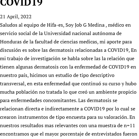
COVID19
HIFA, Universal Health Coverage and Human Rights
New! SPOTLIGHTS
People
CHIFA (child health and rights)
HIFA in Official Relations with WHO
Evidence-informed policy
21 April, 2022
HIFA-French
Achievements
mHealth
Country representatives
Support
Saludos al equipo de Hifa-es, Soy Job G Medina , médico en
HIFA-Portuguese
Testimonials
Open access
Fundraising Working Group
List view
Collaborate
servicio social de la Universidad nacional autónoma de
HIFA-Spanish
News
HIFA Voices database
Substance use disorders
Main Steering Group
Honduras de la facultad de ciencias medicas, mi aporte para
Contact us
HIFA-Zambia 2011-2024
HIFA & global health CoPs
*Sponsorship opportunities
discusión es sobre las dermatosis relacionadas a COVID19, En
Members
Donate
News
Join
Citizens, Parents and Children
Publications
mi trabajo de investigación se habla sobre las la relación que
*Completed projects
Partnerships and Projects
HIFA Appeal
Forum Messages
tienen algunas dermatosis con la enfermedad de COVID19 en
Evidence-Informed Policy and Practice
Join HIFA
Access to Health Research
Social Media Working Group
How you can help
nuestro país, hicimos un estudio de tipo descriptivo
Library and Information Services
Join CHIFA (child health and rights)
Astana Declaration+
Staff
Link to us
transversal, en esta enfermedad que continuó su curso y hubo
Community Health Workers
Junte-se ao HIFA-Portuguese
Communicating health research
Volunteers
Partners
mucha población no tratada lo que creó un ambiente propicio
Multilingualism
Rejoignez HIFA-Français
COVID-19
para enfermedades concomitantes. Las dermatosis se
Supporting Organisations
Prescribers and users of medicines
Únase a HIFA-Español
Essential Health Services and COVID-19
relacionan directa e indirectamente a COVID19 por lo cual se
List view
Evaluating Impact
crearon instrumentos de tipo encuesta para su valoración. En
Family Planning
nuestros resultados mas relevantes con una muestra de n=11
Mobile HIFA (mHIFA)
Health Partnerships
encontramos que el mayor porcentaje de entrevistados fueron
Learning for Quality Health Services