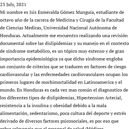
HIFA, Universal Health Coverage and Human Rights
New! SPOTLIGHTS
23 July, 2021
People
CHIFA (child health and rights)
HIFA in Official Relations with WHO
Evidence-informed policy
Mi nombre es Isis Esmeralda Gómez Munguía, estudiante de
HIFA-French
Achievements
mHealth
Country representatives
octavo año de la carrera de Medicina y Cirugía de la Facultad
Support
HIFA-Portuguese
Testimonials
Open access
de Ciencias Medicas, Universidad Nacional Autónoma de
Fundraising Working Group
List view
Collaborate
HIFA-Spanish
News
Honduras. Actualmente me encuentro realizando una revisión
HIFA Voices database
Substance use disorders
Main Steering Group
Contact us
HIFA-Zambia 2011-2024
documental sobre las dislipidemias y su manejo en el contexto
HIFA & global health CoPs
*Sponsorship opportunities
Members
Donate
News
Join
de síndrome metabólico, es un tópico muy extenso y de gran
Citizens, Parents and Children
Publications
*Completed projects
Partnerships and Projects
HIFA Appeal
Forum Messages
importancia epidemiológica ya que dicho síndrome engloba
Evidence-Informed Policy and Practice
Join HIFA
Access to Health Research
Social Media Working Group
How you can help
un conjunto de criterios que se traducen en factores de riesgo
Library and Information Services
Join CHIFA (child health and rights)
Astana Declaration+
Staff
cardiovascular y las enfermedades cardiovasculares ocupan los
Link to us
Community Health Workers
Junte-se ao HIFA-Portuguese
primeros lugares de morbimortalidad en Latinoamerica y el
Communicating health research
Volunteers
Partners
Multilingualism
mundo. En Honduras es cada vez mas común el diagnostico de
Rejoignez HIFA-Français
COVID-19
Supporting Organisations
los diferentes tipos de dislipidemias, Hipertension Arterial,
Prescribers and users of medicines
Únase a HIFA-Español
Essential Health Services and COVID-19
List view
resistencia a la insulina y obesidad debido a la mala
Evaluating Impact
Family Planning
alimentación, sedentarismo, poca cultura del deporte y estrés
Mobile HIFA (mHIFA)
Health Partnerships
derivado de diversos factores psicosociales, es por eso que
Learning for Quality Health Services
cobra relevancia que el personal de salud (Médicos,