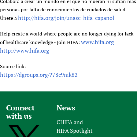
Colabora a crear un mundo en el que no mueran ni sufran más
personas por falta de conocimientos de cuidados de salud.
http://hifa.org/join/unase-hifa-espanol
Únete a
Help create a world where people are no longer dying for lack
www.hifa.org
of healthcare knowledge - Join HIFA:
http://www.hifa.org
Source link:
https://dgroups.org/?78c9mk82
Connect
News
with us
CHIFA and
HIFA Spotlight