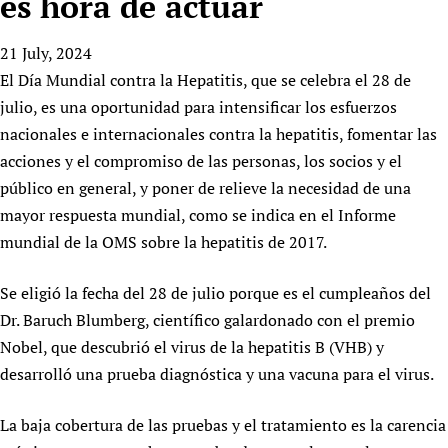
es hora de actuar
HIFA, Universal Health Coverage and Human Rights
New! SPOTLIGHTS
People
CHIFA (child health and rights)
HIFA in Official Relations with WHO
Evidence-informed policy
21 July, 2024
HIFA-French
Achievements
mHealth
Country representatives
Support
El Día Mundial contra la Hepatitis, que se celebra el 28 de
HIFA-Portuguese
Testimonials
Open access
Fundraising Working Group
List view
Collaborate
julio, es una oportunidad para intensificar los esfuerzos
HIFA-Spanish
News
HIFA Voices database
Substance use disorders
Main Steering Group
nacionales e internacionales contra la hepatitis, fomentar las
Contact us
HIFA-Zambia 2011-2024
HIFA & global health CoPs
*Sponsorship opportunities
acciones y el compromiso de las personas, los socios y el
Members
Donate
News
Join
Citizens, Parents and Children
Publications
público en general, y poner de relieve la necesidad de una
*Completed projects
Partnerships and Projects
HIFA Appeal
Forum Messages
mayor respuesta mundial, como se indica en el Informe
Evidence-Informed Policy and Practice
Join HIFA
Access to Health Research
Social Media Working Group
How you can help
mundial de la OMS sobre la hepatitis de 2017.
Library and Information Services
Join CHIFA (child health and rights)
Astana Declaration+
Staff
Link to us
Community Health Workers
Junte-se ao HIFA-Portuguese
Communicating health research
Volunteers
Partners
Se eligió la fecha del 28 de julio porque es el cumpleaños del
Multilingualism
Rejoignez HIFA-Français
COVID-19
Dr. Baruch Blumberg, científico galardonado con el premio
Supporting Organisations
Prescribers and users of medicines
Únase a HIFA-Español
Nobel, que descubrió el virus de la hepatitis B (VHB) y
Essential Health Services and COVID-19
List view
Evaluating Impact
desarrolló una prueba diagnóstica y una vacuna para el virus.
Family Planning
Mobile HIFA (mHIFA)
Health Partnerships
La baja cobertura de las pruebas y el tratamiento es la carencia
Learning for Quality Health Services