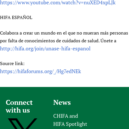
https://www.youtube.com/watch?v=nuXED4xpLJk
HIFA ESPAÑOL
Colabora a crear un mundo en el que no mueran más personas
por falta de conocimientos de cuidados de salud. Únete a
http://hifa.org/join/unase-hifa-espanol
Source link:
https://hifaforums.org/_/Hg7edNEk
Connect
News
with us
CHIFA and
HIFA Spotlight