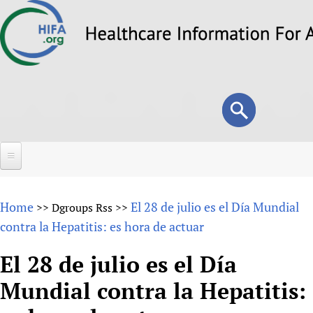
Skip
to
main
content
Search
Search
form
Home
Home
El 28 de julio es el Día Mundial
>>
Dgroups Rss
>>
About
contra la Hepatitis: es hora de actuar
Overview
Forums
El 28 de julio es el Día
Why HIFA is needed
Mundial contra la Hepatitis:
HIFA (Healthcare Information For All)
Projects
Vision and Strategy
How to use the HIFA forums