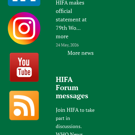
HIFA makes
official
statement at
79th Wo...
more
24 May, 2026
More news
HIFA
Forum
messages
Join HIFA
to take
part in
discussions.
WHO News