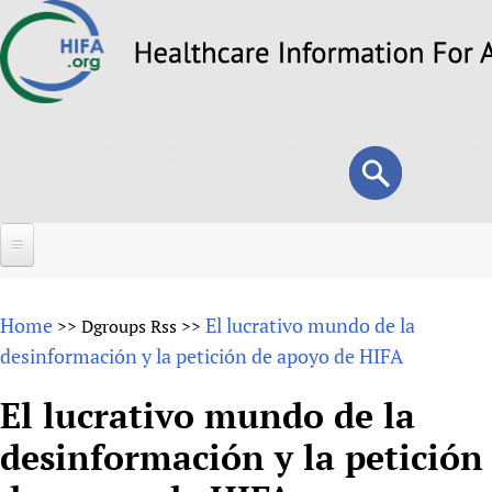
Skip
to
main
content
Search
Search
form
Home
Home
El lucrativo mundo de la
>>
Dgroups Rss
>>
About
desinformación y la petición de apoyo de HIFA
Overview
Forums
El lucrativo mundo de la
Why HIFA is needed
desinformación y la petición
HIFA (Healthcare Information For All)
Projects
Vision and Strategy
How to use the HIFA forums