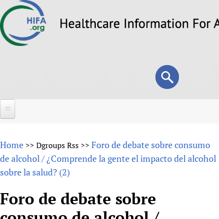
Skip
to
main
content
Search
Search
form
Home
Home
Foro de debate sobre consumo
>>
Dgroups Rss
>>
About
de alcohol / ¿Comprende la gente el impacto del alcohol
sobre la salud? (2)
Overview
Forums
Why HIFA is needed
Foro de debate sobre
HIFA (Healthcare Information For All)
Projects
Vision and Strategy
consumo de alcohol /
How to use the HIFA forums