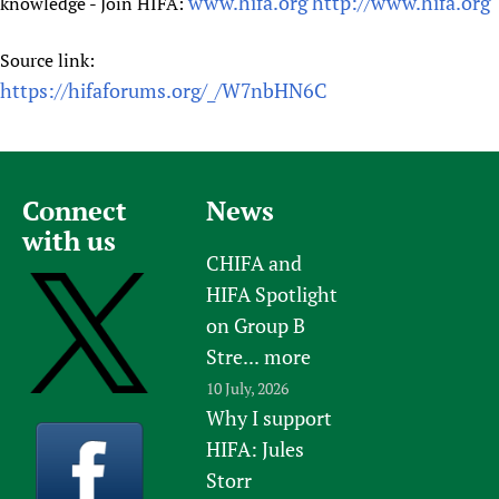
www.hifa.org
http://www.hifa.org
knowledge - Join HIFA:
Source link:
https://hifaforums.org/_/W7nbHN6C
Connect
News
with us
CHIFA and
HIFA Spotlight
on Group B
Stre...
more
10 July, 2026
Why I support
HIFA: Jules
Storr