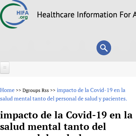
Skip
to
main
content
Search
Search
form
Home
Home
impacto de la Covid-19 en la
>>
Dgroups Rss
>>
About
salud mental tanto del personal de salud y pacientes.
Overview
Forums
impacto de la Covid-19 en la
Why HIFA is needed
salud mental tanto del
HIFA (Healthcare Information For All)
Projects
Vision and Strategy
How to use the HIFA forums