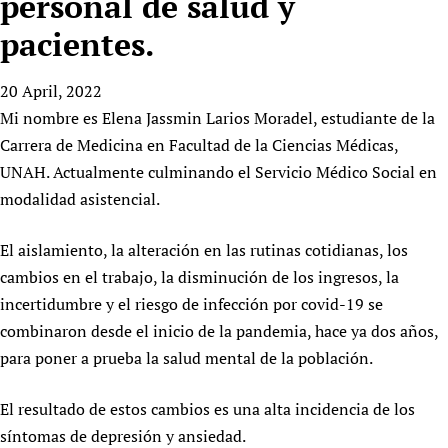
personal de salud y
HIFA, Universal Health Coverage and Human Rights
New! SPOTLIGHTS
People
CHIFA (child health and rights)
HIFA in Official Relations with WHO
Evidence-informed policy
pacientes.
HIFA-French
Achievements
mHealth
Country representatives
Support
HIFA-Portuguese
20 April, 2022
Testimonials
Open access
Fundraising Working Group
List view
Collaborate
HIFA-Spanish
Mi nombre es Elena Jassmin Larios Moradel, estudiante de la
News
HIFA Voices database
Substance use disorders
Main Steering Group
Contact us
Carrera de Medicina en Facultad de la Ciencias Médicas,
HIFA-Zambia 2011-2024
HIFA & global health CoPs
*Sponsorship opportunities
Members
Donate
News
UNAH. Actualmente culminando el Servicio Médico Social en
Join
Citizens, Parents and Children
Publications
*Completed projects
Partnerships and Projects
modalidad asistencial.
HIFA Appeal
Forum Messages
Evidence-Informed Policy and Practice
Join HIFA
Access to Health Research
Social Media Working Group
How you can help
Library and Information Services
El aislamiento, la alteración en las rutinas cotidianas, los
Join CHIFA (child health and rights)
Astana Declaration+
Staff
Link to us
cambios en el trabajo, la disminución de los ingresos, la
Community Health Workers
Junte-se ao HIFA-Portuguese
Communicating health research
Volunteers
Partners
incertidumbre y el riesgo de infección por covid-19 se
Multilingualism
Rejoignez HIFA-Français
COVID-19
Supporting Organisations
combinaron desde el inicio de la pandemia, hace ya dos años,
Prescribers and users of medicines
Únase a HIFA-Español
Essential Health Services and COVID-19
para poner a prueba la salud mental de la población.
List view
Evaluating Impact
Family Planning
Mobile HIFA (mHIFA)
El resultado de estos cambios es una alta incidencia de los
Health Partnerships
síntomas de depresión y ansiedad.
Learning for Quality Health Services