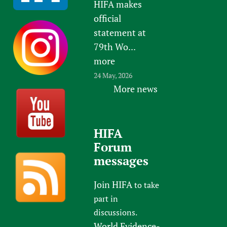
HIFA makes
official
statement at
79th Wo...
more
24 May, 2026
More news
HIFA
Forum
messages
Join HIFA
to take
part in
discussions.
World Evidence-