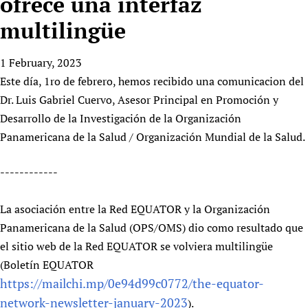
ofrece una interfaz
HIFA, Universal Health Coverage and Human Rights
New! SPOTLIGHTS
People
CHIFA (child health and rights)
HIFA in Official Relations with WHO
Evidence-informed policy
multilingüe
HIFA-French
Achievements
mHealth
Country representatives
Support
HIFA-Portuguese
1 February, 2023
Testimonials
Open access
Fundraising Working Group
List view
Collaborate
HIFA-Spanish
Este día, 1ro de febrero, hemos recibido una comunicacion del
News
HIFA Voices database
Substance use disorders
Main Steering Group
Contact us
Dr. Luis Gabriel Cuervo, Asesor Principal en Promoción y
HIFA-Zambia 2011-2024
HIFA & global health CoPs
*Sponsorship opportunities
Members
Donate
News
Desarrollo de la Investigación de la Organización
Join
Citizens, Parents and Children
Publications
*Completed projects
Partnerships and Projects
Panamericana de la Salud / Organización Mundial de la Salud.
HIFA Appeal
Forum Messages
Evidence-Informed Policy and Practice
Join HIFA
Access to Health Research
Social Media Working Group
How you can help
Library and Information Services
------------
Join CHIFA (child health and rights)
Astana Declaration+
Staff
Link to us
Community Health Workers
Junte-se ao HIFA-Portuguese
Communicating health research
Volunteers
Partners
La asociación entre la Red EQUATOR y la Organización
Multilingualism
Rejoignez HIFA-Français
COVID-19
Supporting Organisations
Panamericana de la Salud (OPS/OMS) dio como resultado que
Prescribers and users of medicines
Únase a HIFA-Español
Essential Health Services and COVID-19
el sitio web de la Red EQUATOR se volviera multilingüe
List view
Evaluating Impact
Family Planning
(Boletín EQUATOR
Mobile HIFA (mHIFA)
Health Partnerships
https://mailchi.mp/0e94d99c0772/the-equator-
network-newsletter-january-2023
Learning for Quality Health Services
).