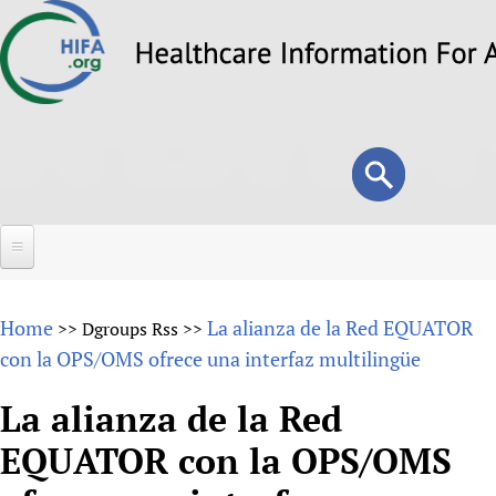
Skip
to
main
content
Search
Search
form
Home
Home
La alianza de la Red EQUATOR
>>
Dgroups Rss
>>
About
con la OPS/OMS ofrece una interfaz multilingüe
Overview
Forums
La alianza de la Red
Why HIFA is needed
EQUATOR con la OPS/OMS
HIFA (Healthcare Information For All)
Projects
Vision and Strategy
How to use the HIFA forums