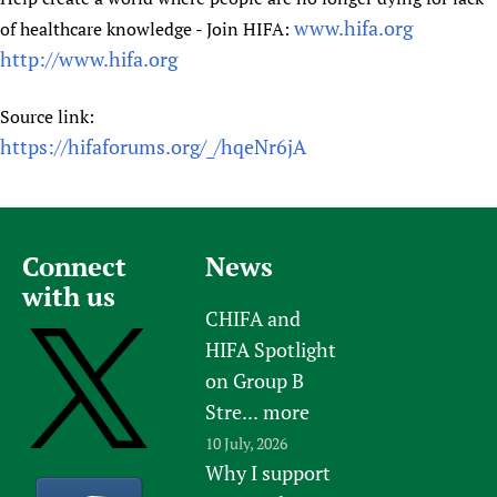
www.hifa.org
of healthcare knowledge - Join HIFA:
http://www.hifa.org
Source link:
https://hifaforums.org/_/hqeNr6jA
Connect
News
with us
CHIFA and
HIFA Spotlight
on Group B
Stre...
more
10 July, 2026
Why I support