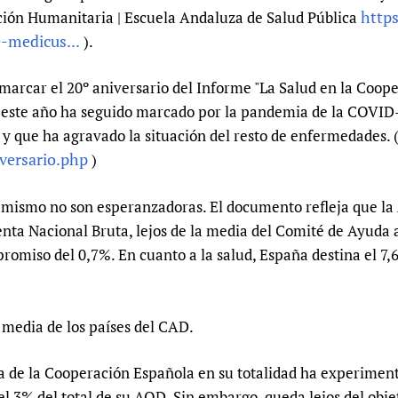
http
Prescribers and u
Essential Health
cción Humanitaria | Escuela Andaluza de Salud Pública
-medicus...
).
Evaluating Impac
Family Planning
Mobile HIFA (mH
Health Partnersh
marcar el 20º aniversario del Informe "La Salud en la Coope
Learning for Qual
ste año ha seguido marcado por la pandemia de la COVID-1
Newborn Care
y que ha agravado la situación del resto de enfermedades. 
versario.php
)
l mismo no son esperanzadoras. El documento refleja que la
nta Nacional Bruta, lejos de la media del Comité de Ayuda a
romiso del 0,7%. En cuanto a la salud, España destina el 7
a media de los países del CAD.
ia de la Cooperación Española en su totalidad ha experimen
el 3% del total de su AOD. Sin embargo, queda lejos del obj