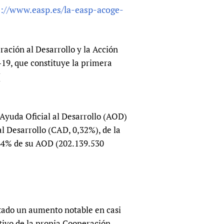
s://www.easp.es/la-easp-acoge-
sers of medicines
 Services and COVID-19
t
IFA)
ips
ración al Desarrollo y la Acción
ity Health Services
9, que constituye la primera
(
 Ayuda Oficial al Desarrollo (AOD)
l Desarrollo (CAD, 0,32%), de la
,64% de su AOD (202.139.530
tado un aumento notable en casi
etivo de la propia Cooperación