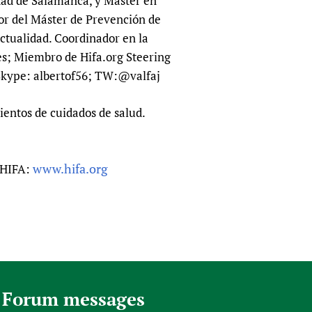
dad de Salamanca, y Máster en
or del Máster de Prevención de
ctualidad. Coordinador en la
s; Miembro de Hifa.org Steering
Skype: albertof56; TW:@valfaj
entos de cuidados de salud.
www.hifa.org
n HIFA:
 Forum messages