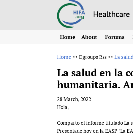
Home
About
Forums
N
Overview
HIFA (Healt
All)
E
Home
La salu
>>
Dgroups Rss
>>
Why HIFA is needed
How to use 
m
Vision and Strategy
La salud en la c
CHIFA (chil
O
HIFA, Universal Heal
humanitaria. A
Human Rights
HIFA-Frenc
S
HIFA in Official Rela
HIFA-Portu
*
28 March, 2022
Achievements
HIFA-Spani
*
Hola,
Testimonials
HIFA-Zambi
HIFA Voices database
Comparto el informe titulado La s
HIFA & global health
Presentado hoy en la EASP (La EA