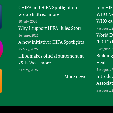
CHIFA and HIFA Spotlight on
Join HI
Group B Stre...
more
WHO New
WHO ca
10 July, 2026
Why I support HIFA: Jules Storr
7 August, 
World E
16 June, 2026
(EBHC) 
A new initiative: HIFA Spotlights
5 August, 
25 May, 2026
Building
HIFA makes official statement at
Heal
79th Wo...
more
5 August, 
24 May, 2026
Introduc
More news
Associa
5 August, 