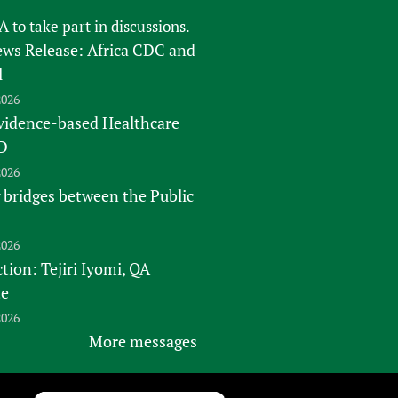
FA
to take part in discussions.
s Release: Africa CDC and
l
2026
vidence-based Healthcare
D
2026
 bridges between the Public
2026
tion: Tejiri Iyomi, QA
te
2026
More messages