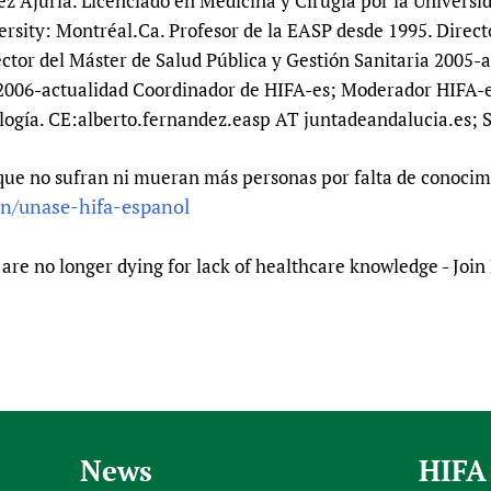
z Ajuria. Licenciado en Medicina y Cirugía por la Universi
rsity: Montréal.Ca. Profesor de la EASP desde 1995. Direct
ctor del Máster de Salud Pública y Gestión Sanitaria 2005-a
2006-actualidad Coordinador de HIFA-es; Moderador HIFA-e
ogía. CE:alberto.fernandez.easp AT juntadeandalucia.es; 
que no sufran ni mueran más personas por falta de conocimi
in/unase-hifa-espanol
are no longer dying for lack of healthcare knowledge - Joi
News
HIFA