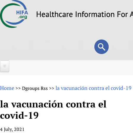
Skip
to
main
content
Search
Search
form
Home
Home
la vacunación contra el covid-19
>>
Dgroups Rss
>>
About
la vacunación contra el
Overview
Forums
covid-19
Why HIFA is needed
HIFA (Healthcare Information For All)
Projects
Vision and Strategy
4 July, 2021
How to use the HIFA forums