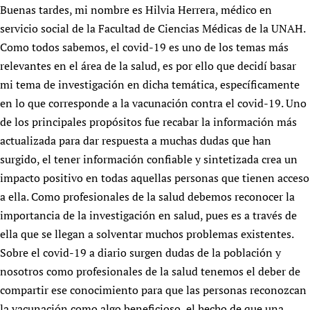
HIFA, Universal Health Coverage and Human Rights
New! SPOTLIGHTS
Buenas tardes, mi nombre es Hilvia Herrera, médico en
People
CHIFA (child health and rights)
HIFA in Official Relations with WHO
Evidence-informed policy
servicio social de la Facultad de Ciencias Médicas de la UNAH.
HIFA-French
Achievements
mHealth
Country representatives
Como todos sabemos, el covid-19 es uno de los temas más
Support
HIFA-Portuguese
Testimonials
relevantes en el área de la salud, es por ello que decidí basar
Open access
Fundraising Working Group
List view
Collaborate
HIFA-Spanish
mi tema de investigación en dicha temática, específicamente
News
HIFA Voices database
Substance use disorders
Main Steering Group
Contact us
HIFA-Zambia 2011-2024
en lo que corresponde a la vacunación contra el covid-19. Uno
HIFA & global health CoPs
*Sponsorship opportunities
Members
Donate
News
Join
de los principales propósitos fue recabar la información más
Citizens, Parents and Children
Publications
*Completed projects
Partnerships and Projects
HIFA Appeal
Forum Messages
actualizada para dar respuesta a muchas dudas que han
Evidence-Informed Policy and Practice
Join HIFA
Access to Health Research
Social Media Working Group
surgido, el tener información confiable y sintetizada crea un
How you can help
Library and Information Services
Join CHIFA (child health and rights)
Astana Declaration+
Staff
impacto positivo en todas aquellas personas que tienen acceso
Link to us
Community Health Workers
Junte-se ao HIFA-Portuguese
a ella. Como profesionales de la salud debemos reconocer la
Communicating health research
Volunteers
Partners
importancia de la investigación en salud, pues es a través de
Multilingualism
Rejoignez HIFA-Français
COVID-19
Supporting Organisations
ella que se llegan a solventar muchos problemas existentes.
Prescribers and users of medicines
Únase a HIFA-Español
Essential Health Services and COVID-19
List view
Sobre el covid-19 a diario surgen dudas de la población y
Evaluating Impact
Family Planning
nosotros como profesionales de la salud tenemos el deber de
Mobile HIFA (mHIFA)
Health Partnerships
compartir ese conocimiento para que las personas reconozcan
Learning for Quality Health Services
la vacunación como algo beneficioso, el hecho de que una