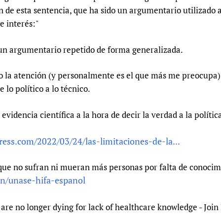
Prescribers and u
Essential Health
n de esta sentencia, que ha sido un argumentario utilizado a
e interés:"
Evaluating Impac
Family Planning
Mobile HIFA (mH
Health Partnersh
 un argumentario repetido de forma generalizada.
Learning for Qual
Newborn Care
 la atención (y personalmente es el que más me preocupa)
e lo político a lo técnico.
evidencia científica a la hora de decir la verdad a la polític
ress.com/2022/03/24/las-limitaciones-de-la...
que no sufran ni mueran más personas por falta de conocimi
in/unase-hifa-espanol
are no longer dying for lack of healthcare knowledge - Joi