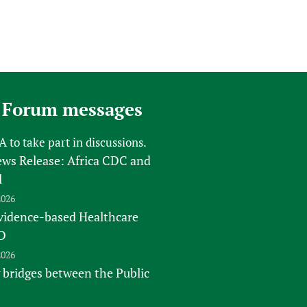
 Forum messages
FA
to take part in discussions.
s Release: Africa CDC and
l
2026
vidence-based Healthcare
D
2026
 bridges between the Public