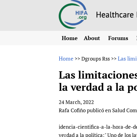
Home
About
Forums
N
Overview
HIFA (Healt
All)
E
Home
Las limi
>>
Dgroups Rss
>>
Why HIFA is needed
How to use 
m
Vision and Strategy
Las limitaciones
CHIFA (chil
O
HIFA, Universal Heal
la verdad a la p
Human Rights
HIFA-Frenc
S
HIFA in Official Rela
HIFA-Portu
*
24 March, 2022
Achievements
HIFA-Spani
*
Rafa Cofiño publicó en Salud Com
Testimonials
HIFA-Zambi
HIFA Voices database
idencia-cientifica-a-la-hora-de-dec
HIFA & global health
verdad a la política:" Uno de los 