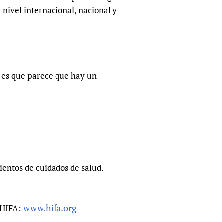
sers of medicines
 Services and COVID-19
 nivel internacional, nacional y
t
IFA)
ips
ity Health Services
 es que parece que hay un
a
entos de cuidados de salud.
www.hifa.org
n HIFA: