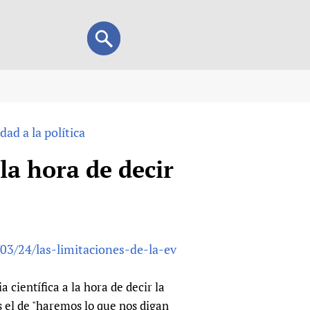
Search
Search
form
view
dad a la política
child health and rights)
 HIFA-Portuguese
 la hora de decir
IFA-Français
A-Español
 and Children
 Policy and Practice
Research
03/24/las-limitaciones-de-la-ev
mation Services
on+
List view
h Workers
alth research
 científica a la hora de decir la
es el de "haremos lo que nos digan