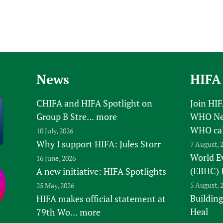
News
HIFA
CHIFA and HIFA Spotlight on
Join HI
Group B Stre...
more
WHO New
WHO ca
10 July, 2026
Why I support HIFA: Jules Storr
7 August, 
World E
16 June, 2026
(EBHC) 
A new initiative: HIFA Spotlights
5 August, 
25 May, 2026
Building
HIFA makes official statement at
Heal
79th Wo...
more