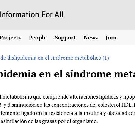
Skip
to
main
Projects
People
Support
News
Join
content
ew! SPOTLIGHTS
Collaborate
hcare Information For
Country representatives
News
Join HIFA
List 
vidence-informed policy
Contact us
de dislipidemia en el síndrome metabólico (1)
Fundraising Working Group
Forum Messages
Join CHIFA (
the HIFA forums
Health
Donate
Main Steering Group
Junte-se ao
pidemia en el síndrome meta
d health and rights)
pen access
HIFA Appeal
th Coverage and
Members
Rejoignez H
h
ubstance use disorders
How you can help
Partnerships and Projects
Únase a HIF
tions with WHO
guese
Sponsorship opportunities
Link to us
Citizens, Parents
el metabolismo que comprende alteraciones lipídicas y lipop
Social Media Working Group
sh
Completed projects
Partners
Evidence-Informed
Access to Health 
 B, y disminución en las concentraciones del colesterol HDL
Staff
a 2011-2024
Supporting Organisations
Library and Infor
Astana Declarati
temente ligado en la resistencia a la insulina y obesidad ce
Volunteers
asimilación de las grasas por el organismo.
Community Healt
Communicating he
 CoPs
Multilingualism
COVID-19