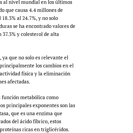
s al nivel mundial en los últimos
sers of medicines
 Services and COVID-19
do que causa 4.4 millones de
t
 18.3% al 24.7%, y no solo
IFA)
ips
nduras se ha encontrado valores de
ity Health Services
37.3% y colesterol de alta
 ya que no solo es relevante el
, principalmente los cambios en el
actividad física y la eliminación
nes afectadas.
su función metabólica como
los principales exponentes son las
ctasa, que es una enzima que
ados del ácido fíbrico, estos
oteínas ricas en triglicéridos.