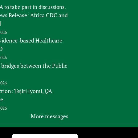
FA
to take part in discussions.
s Release: Africa CDC and
l
2026
vidence-based Healthcare
D
2026
 bridges between the Public
2026
tion: Tejiri Iyomi, QA
te
2026
More messages