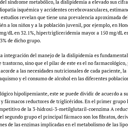
el síndrome metabólico, la dislipidemia a elevado sus cifra
Prescribers and u
Essential Health
rdiopatía isquémica y accidentes cerebrovasculares, estiman
Evaluating Impac
Family Planning
estudios revelan que tiene una prevalencia aproximada del
Mobile HIFA (mH
Health Partnersh
ién a los niños y a la población juvenil, por ejemplo, en Ho
Learning for Qual
mg/dL en 32.1%, hipertrigliceridemia mayor a 150 mg/dL en 
3% de dicho grupo.
Newborn Care
la integración del manejo de la dislipidemia es fundamental,
trastorno, sino que el pilar de este es el no farmacológico
 acorde a las necesidades nutricionales de cada paciente, la 
baquismo y el consumo de alcohol en las diferentes poblacio
lógico hipolipemiante, este se puede dividir de acuerdo a 
 y fármacos reductores de triglicéridos. En el primer grupo 
ompetitivo de la 3-hidroxi-3-metilglutaril-coenzima A redu
n el segundo grupo el principal fármaco son los fibratos, deriv
es de las enzimas implicadas en el metabolismo de las lipopr