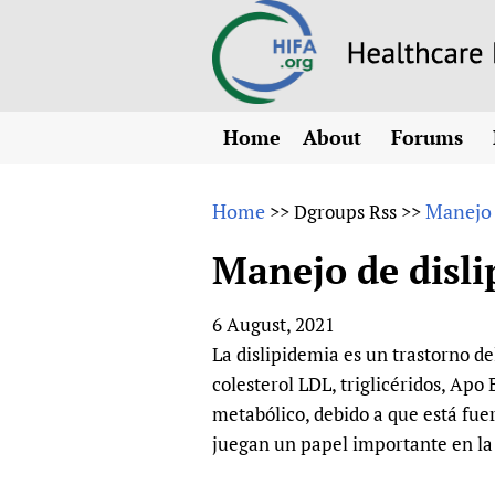
Home
About
Forums
N
Overview
HIFA (Healt
All)
E
Home
Manejo 
>>
Dgroups Rss
>>
Why HIFA is needed
How to use 
m
Vision and Strategy
Manejo de disli
CHIFA (chil
O
HIFA, Universal Heal
Human Rights
HIFA-Frenc
S
6 August, 2021
HIFA in Official Rela
HIFA-Portu
*
La dislipidemia es un trastorno d
Achievements
HIFA-Spani
*
colesterol LDL, triglicéridos, Apo
Testimonials
HIFA-Zambi
metabólico, debido a que está fuer
juegan un papel importante en la 
HIFA Voices database
HIFA & global health