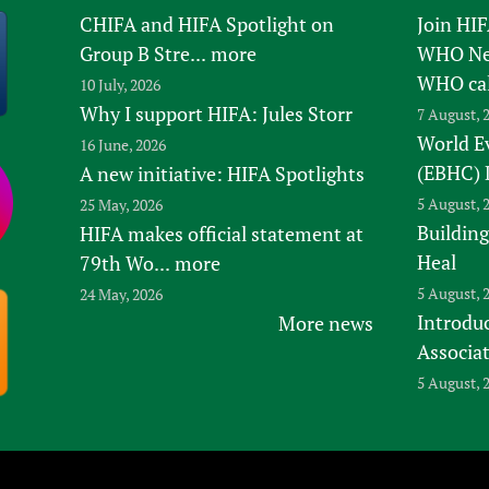
CHIFA and HIFA Spotlight on
Join HI
Group B Stre...
more
WHO New
WHO ca
10 July, 2026
Why I support HIFA: Jules Storr
7 August, 
World E
16 June, 2026
(EBHC) 
A new initiative: HIFA Spotlights
5 August, 
25 May, 2026
Building
HIFA makes official statement at
Heal
79th Wo...
more
5 August, 
24 May, 2026
Introduc
More news
Associa
5 August, 