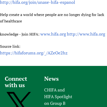
http://hifa.org/join/unase-hifa-espanol
Help create a world where people are no longer dying for lack
of healthcare
www.hifa.org
http://www.hifa.org
knowledge - Join HIFA:
Source link:
https://hifaforums.org/_/AZeOe2hz
Connect
News
with us
CHIFA and
HIFA Spotlight
on Group B