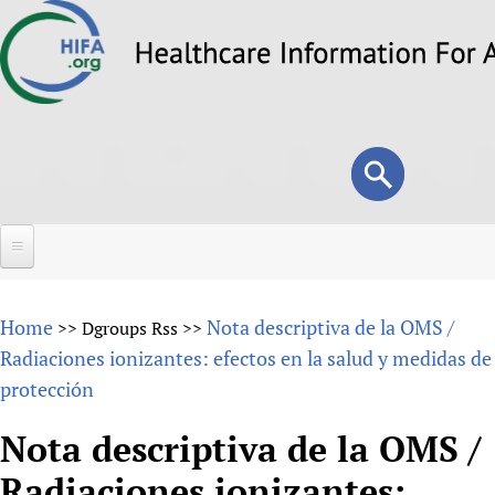
Skip
to
main
content
Search
Search
form
Home
Home
Nota descriptiva de la OMS /
>>
Dgroups Rss
>>
About
Radiaciones ionizantes: efectos en la salud y medidas de
protección
Overview
Forums
Why HIFA is needed
Nota descriptiva de la OMS /
HIFA (Healthcare Information For All)
Projects
Vision and Strategy
Radiaciones ionizantes:
How to use the HIFA forums