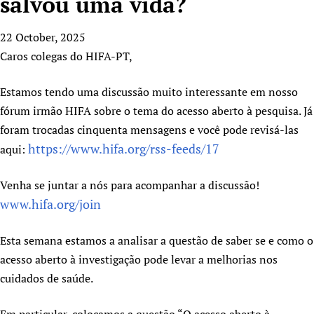
salvou uma vida?
HIFA, Universal Health Coverage and Human Rights
New! SPOTLIGHTS
People
CHIFA (child health and rights)
HIFA in Official Relations with WHO
Evidence-informed policy
22 October, 2025
HIFA-French
Achievements
mHealth
Country representatives
Support
Caros colegas do HIFA-PT,
HIFA-Portuguese
Testimonials
Open access
Fundraising Working Group
List view
Collaborate
HIFA-Spanish
News
HIFA Voices database
Substance use disorders
Estamos tendo uma discussão muito interessante em nosso
Main Steering Group
Contact us
HIFA-Zambia 2011-2024
HIFA & global health CoPs
*Sponsorship opportunities
fórum irmão HIFA sobre o tema do acesso aberto à pesquisa. Já
Members
Donate
News
Join
foram trocadas cinquenta mensagens e você pode revisá-las
Citizens, Parents and Children
Publications
*Completed projects
Partnerships and Projects
HIFA Appeal
Forum Messages
https://www.hifa.org/rss-feeds/17
aqui:
Evidence-Informed Policy and Practice
Join HIFA
Access to Health Research
Social Media Working Group
How you can help
Library and Information Services
Join CHIFA (child health and rights)
Astana Declaration+
Staff
Link to us
Venha se juntar a nós para acompanhar a discussão!
Community Health Workers
Junte-se ao HIFA-Portuguese
Communicating health research
Volunteers
www.hifa.org/join
Partners
Multilingualism
Rejoignez HIFA-Français
COVID-19
Supporting Organisations
Prescribers and users of medicines
Esta semana estamos a analisar a questão de saber se e como o
Únase a HIFA-Español
Essential Health Services and COVID-19
List view
acesso aberto à investigação pode levar a melhorias nos
Evaluating Impact
Family Planning
cuidados de saúde.
Mobile HIFA (mHIFA)
Health Partnerships
Learning for Quality Health Services