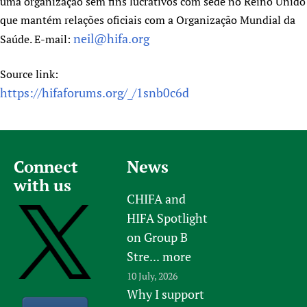
uma organização sem fins lucrativos com sede no Reino Unido
que mantém relações oficiais com a Organização Mundial da
neil@hifa.org
Saúde. E-mail:
Source link:
https://hifaforums.org/_/1snb0c6d
Connect
News
with us
CHIFA and
HIFA Spotlight
on Group B
Stre...
more
10 July, 2026
Why I support