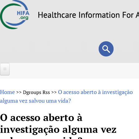
Skip
to
main
content
Search
Search
form
Home
Home
O acesso aberto à investigação
>>
Dgroups Rss
>>
About
alguma vez salvou uma vida?
Overview
Forums
O acesso aberto à
Why HIFA is needed
investigação alguma vez
HIFA (Healthcare Information For All)
Projects
Vision and Strategy
How to use the HIFA forums