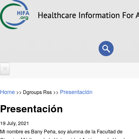
Skip
to
main
content
Search
Search
form
Home
Home
Presentación
>>
Dgroups Rss
>>
About
Presentación
Overview
Forums
Why HIFA is needed
19 July, 2021
HIFA (Healthcare Information For All)
Projects
Vision and Strategy
Mi nombre es Bany Peña, soy alumna de la Facultad de
How to use the HIFA forums