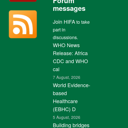
Forum
messages
Join HIFA
to take
part in
discussions.
WHO News
Release: Africa
CDC and WHO
cal
7 August, 2026
World Evidence-
based
Healthcare
(EBHC) D
5 August, 2026
Building bridges