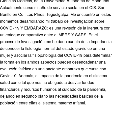
HIFA, Universal Health Coverage and Human Right
New! SPOTLIGHTS
Ciencias Médicas, de la Universidad Autónoma de Honduras.
People
CHIFA (child health and rights)
Actualmente curso mi año de servicio social en el CIS. San
HIFA in Official Relations with WHO
Evidence-informed policy
HIFA-French
Benito en Col. Los Pinos, Tegucigalpa. Me encuentro en estos
Achievements
mHealth
Country representatives
Support
HIFA-Portuguese
momentos desarrollando mi trabajo de Investigación sobre
Testimonials
Open access
Fundraising Working Group
List view
Collaborate
COVID- 19 Y EMBARAZO: es una revisión de la literatura con
HIFA-Spanish
News
HIFA Voices database
Substance use disorders
Main Steering Group
Contact us
un enfoque comparativo entre el MERS Y SARS. En el
HIFA-Zambia 2011-2024
HIFA & global health CoPs
*Sponsorship opportunities
Members
proceso de investigación me he dado cuenta de la importancia
Donate
News
Join
Citizens, Parents and Children
Publications
de conocer la fisiología normal del estado gravídico en una
*Completed projects
Partnerships and Projects
HIFA Appeal
Forum Messages
Evidence-Informed Policy and Practice
mujer y asociar la fisiopatología del COVID-19 para determinar
Join HIFA
Access to Health Research
Social Media Working Group
How you can help
la forma en los ambos aspectos pueden desencadenar una
Library and Information Services
Join CHIFA (child health and rights)
Astana Declaration+
Staff
Link to us
evolución fatídica en una paciente embaraza que cursa con
Community Health Workers
Junte-se ao HIFA-Portuguese
Communicating health research
Volunteers
Partners
Covid-19. Además, el impacto de la pandemia en el sistema
Multilingualism
Rejoignez HIFA-Français
COVID-19
Supporting Organisations
salud como tal que nos ha obligado a desviar fondos
Prescribers and users of medicines
Únase a HIFA-Español
Essential Health Services and COVID-19
financieros y recursos humanos al cuidado de la pandemia,
List view
Evaluating Impact
Family Planning
dejando en segundo plano las necesidades básicas de la
Mobile HIFA (mHIFA)
población entre ellas el sistema materno infantil.
Health Partnerships
Learning for Quality Health Services