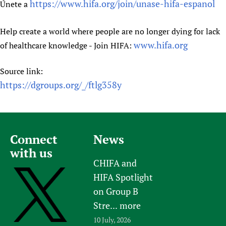
https://www.hifa.org/join/unase-hifa-espanol
Únete a
Help create a world where people are no longer dying for lack
www.hifa.org
of healthcare knowledge - Join HIFA:
Source link:
https://dgroups.org/_/ftlg358y
Connect
News
with us
CHIFA and
HIFA Spotlight
on Group B
Stre...
more
10 July, 2026