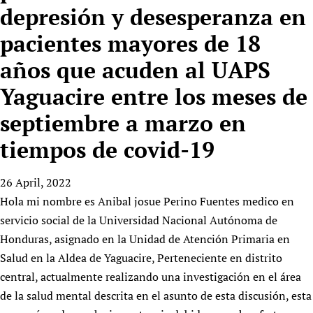
HIFA, Universal Health Coverage and Human Rights
New! SPOTLIGHTS
depresión y desesperanza en
People
CHIFA (child health and rights)
HIFA in Official Relations with WHO
Evidence-informed policy
pacientes mayores de 18
HIFA-French
Achievements
mHealth
Country representatives
Support
HIFA-Portuguese
años que acuden al UAPS
Testimonials
Open access
Fundraising Working Group
List view
Collaborate
HIFA-Spanish
News
HIFA Voices database
Substance use disorders
Yaguacire entre los meses de
Main Steering Group
Contact us
HIFA-Zambia 2011-2024
HIFA & global health CoPs
*Sponsorship opportunities
Members
septiembre a marzo en
Donate
News
Join
Citizens, Parents and Children
Publications
*Completed projects
Partnerships and Projects
HIFA Appeal
Forum Messages
tiempos de covid-19
Evidence-Informed Policy and Practice
Join HIFA
Access to Health Research
Social Media Working Group
How you can help
Library and Information Services
Join CHIFA (child health and rights)
Astana Declaration+
Staff
26 April, 2022
Link to us
Community Health Workers
Junte-se ao HIFA-Portuguese
Communicating health research
Volunteers
Hola mi nombre es Anibal josue Perino Fuentes medico en
Partners
Multilingualism
Rejoignez HIFA-Français
servicio social de la Universidad Nacional Autónoma de
COVID-19
Supporting Organisations
Honduras, asignado en la Unidad de Atención Primaria en
Prescribers and users of medicines
Únase a HIFA-Español
Essential Health Services and COVID-19
List view
Salud en la Aldea de Yaguacire, Perteneciente en distrito
Evaluating Impact
Family Planning
central, actualmente realizando una investigación en el área
Mobile HIFA (mHIFA)
Health Partnerships
de la salud mental descrita en el asunto de esta discusión, esta
Learning for Quality Health Services