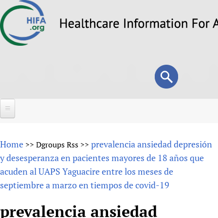
Skip
to
main
content
Search
Search
form
Home
Home
prevalencia ansiedad depresión
>>
Dgroups Rss
>>
About
y desesperanza en pacientes mayores de 18 años que
acuden al UAPS Yaguacire entre los meses de
Overview
Forums
septiembre a marzo en tiempos de covid-19
Why HIFA is needed
HIFA (Healthcare Information For All)
Projects
Vision and Strategy
prevalencia ansiedad
How to use the HIFA forums