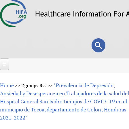
Skip
to
main
content
Search
Search
form
Home
Home
"Prevalencia de Depresión,
>>
Dgroups Rss
>>
About
Ansiedad y Desesperanza en Trabajadores de la salud del
Hospital General San Isidro tiempos de COVID- 19 en el
Overview
Forums
municipio de Tocoa, departamento de Colon; Honduras
Why HIFA is needed
2021-2022"
HIFA (Healthcare Information For All)
Projects
Vision and Strategy
How to use the HIFA forums