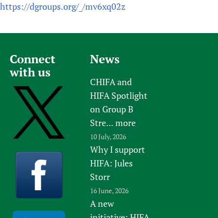
https://dgroups.org/_/mv6xq02z
Connect
News
with us
CHIFA and
HIFA Spotlight
on Group B
Stre...
more
10 July, 2026
Why I support
HIFA: Jules
Storr
16 June, 2026
A new
initiative: HIFA