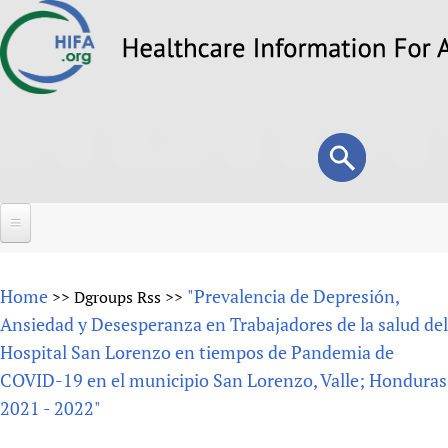
Skip
to
main
content
Search
Search
form
Home
Home
"Prevalencia de Depresión,
>>
Dgroups Rss
>>
About
Ansiedad y Desesperanza en Trabajadores de la salud del
Hospital San Lorenzo en tiempos de Pandemia de
Overview
Forums
COVID-19 en el municipio San Lorenzo, Valle; Honduras
Why HIFA is needed
2021 - 2022"
HIFA (Healthcare Information For All)
Projects
Vision and Strategy
How to use the HIFA forums