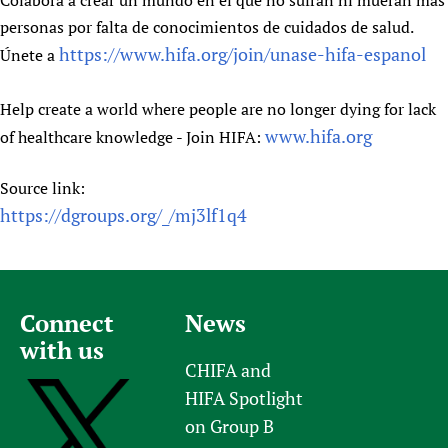
Colabora a crear un mundo en el que no sufran ni mueran más
personas por falta de conocimientos de cuidados de salud.
https://www.hifa.org/join/unase-hifa-espanol
Únete a
Help create a world where people are no longer dying for lack
www.hifa.org
of healthcare knowledge - Join HIFA:
Source link:
https://dgroups.org/_/mj3lf1q4
Connect
News
with us
CHIFA and
HIFA Spotlight
on Group B