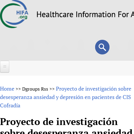
Skip
to
main
content
Search
Search
form
Home
Home
Proyecto de investigación sobre
>>
Dgroups Rss
>>
About
desesperanza ansiedad y depresión en pacientes de CIS
Cofradía
Overview
Forums
Why HIFA is needed
Proyecto de investigación
HIFA (Healthcare Information For All)
Projects
Vision and Strategy
sobre desesperanza ansiedad
How to use the HIFA forums