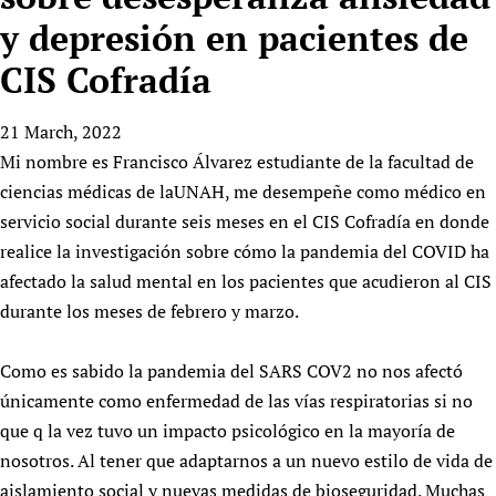
HIFA, Universal Health Coverage and Human Rights
New! SPOTLIGHTS
People
CHIFA (child health and rights)
y depresión en pacientes de
HIFA in Official Relations with WHO
Evidence-informed policy
HIFA-French
CIS Cofradía
Achievements
mHealth
Country representatives
Support
HIFA-Portuguese
Testimonials
Open access
Fundraising Working Group
List view
Collaborate
HIFA-Spanish
21 March, 2022
News
HIFA Voices database
Substance use disorders
Main Steering Group
Contact us
Mi nombre es Francisco Álvarez estudiante de la facultad de
HIFA-Zambia 2011-2024
HIFA & global health CoPs
*Sponsorship opportunities
Members
Donate
News
ciencias médicas de laUNAH, me desempeñe como médico en
Join
Citizens, Parents and Children
Publications
*Completed projects
Partnerships and Projects
HIFA Appeal
Forum Messages
servicio social durante seis meses en el CIS Cofradía en donde
Evidence-Informed Policy and Practice
Join HIFA
Access to Health Research
Social Media Working Group
realice la investigación sobre cómo la pandemia del COVID ha
How you can help
Library and Information Services
Join CHIFA (child health and rights)
afectado la salud mental en los pacientes que acudieron al CIS
Astana Declaration+
Staff
Link to us
Community Health Workers
durante los meses de febrero y marzo.
Junte-se ao HIFA-Portuguese
Communicating health research
Volunteers
Partners
Multilingualism
Rejoignez HIFA-Français
COVID-19
Supporting Organisations
Como es sabido la pandemia del SARS COV2 no nos afectó
Prescribers and users of medicines
Únase a HIFA-Español
Essential Health Services and COVID-19
únicamente como enfermedad de las vías respiratorias si no
List view
Evaluating Impact
Family Planning
que q la vez tuvo un impacto psicológico en la mayoría de
Mobile HIFA (mHIFA)
Health Partnerships
nosotros. Al tener que adaptarnos a un nuevo estilo de vida de
Learning for Quality Health Services
aislamiento social y nuevas medidas de bioseguridad. Muchas