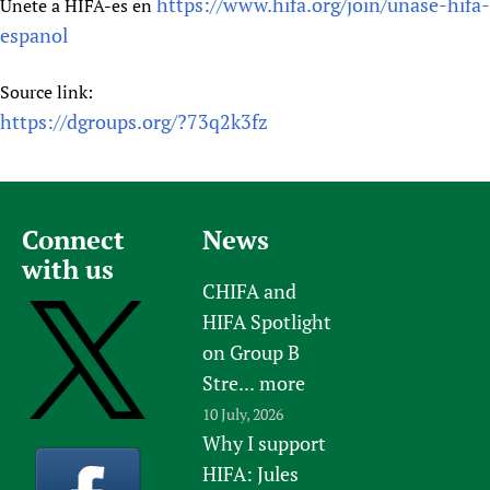
https://www.hifa.org/join/unase-hifa-
Únete a HIFA-es en
espanol
Source link:
https://dgroups.org/?73q2k3fz
Connect
News
with us
CHIFA and
HIFA Spotlight
on Group B
Stre...
more
10 July, 2026
Why I support
HIFA: Jules