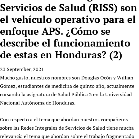
HIFA, Universal Health Coverage and Human Rights
New! SPOTLIGHTS
Servicios de Salud (RISS) son
People
CHIFA (child health and rights)
HIFA in Official Relations with WHO
Evidence-informed policy
el vehículo operativo para el
HIFA-French
Achievements
mHealth
Country representatives
Support
HIFA-Portuguese
enfoque APS. ¿Cómo se
Testimonials
Open access
Fundraising Working Group
List view
Collaborate
HIFA-Spanish
News
HIFA Voices database
Substance use disorders
describe el funcionamiento
Main Steering Group
Contact us
HIFA-Zambia 2011-2024
HIFA & global health CoPs
*Sponsorship opportunities
Members
de estas en Honduras? (2)
Donate
News
Join
Citizens, Parents and Children
Publications
*Completed projects
Partnerships and Projects
HIFA Appeal
Forum Messages
Evidence-Informed Policy and Practice
Join HIFA
23 September, 2021
Access to Health Research
Social Media Working Group
How you can help
Library and Information Services
Mucho gusto, nuestros nombres son Douglas Ocón y Willian
Join CHIFA (child health and rights)
Astana Declaration+
Staff
Link to us
Gómez, estudiantes de medicina de quinto año, actualmente
Community Health Workers
Junte-se ao HIFA-Portuguese
Communicating health research
Volunteers
Partners
cursando la asignatura de Salud Pública 3 en la Universidad
Multilingualism
Rejoignez HIFA-Français
COVID-19
Supporting Organisations
Nacional Autónoma de Honduras.
Prescribers and users of medicines
Únase a HIFA-Español
Essential Health Services and COVID-19
List view
Evaluating Impact
Family Planning
Con respecto a el tema que abordan nuestros compañeros
Mobile HIFA (mHIFA)
Health Partnerships
sobre las Redes Integrales de Servicios de Salud tiene mucha
relevancia el tema que abordan sobre el trabajo fragmentado
Learning for Quality Health Services