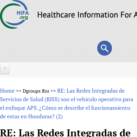
Skip
to
main
content
Search
Search
form
Home
Home
RE: Las Redes Integradas de
>>
Dgroups Rss
>>
About
Servicios de Salud (RISS) son el vehículo operativo para
el enfoque APS. ¿Cómo se describe el funcionamiento
Overview
Forums
de estas en Honduras? (2)
Why HIFA is needed
HIFA (Healthcare Information For All)
Projects
Vision and Strategy
RE: Las Redes Integradas de
How to use the HIFA forums