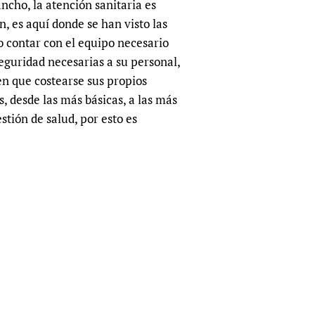
cho, la atención sanitaria es
sers of medicines
 Services and COVID-19
, es aquí donde se han visto las
t
o contar con el equipo necesario
IFA)
ips
eguridad necesarias a su personal,
ity Health Services
n que costearse sus propios
s, desde las más básicas, a las más
stión de salud, por esto es