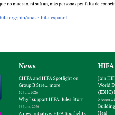
ue no mueran, ni sufran, más personas por falta de conoci
hifa.org/join/unase-hifa-espanol
News
HIFA
CHIFA and HIFA Spotlight on
Join HI
Group B Stre...
more
World E
(EBHC) 
10 July, 2026
Why I support HIFA: Jules Storr
5 August, 
Building
16 June, 2026
Heal
A new initiative: HIFA Spotlights