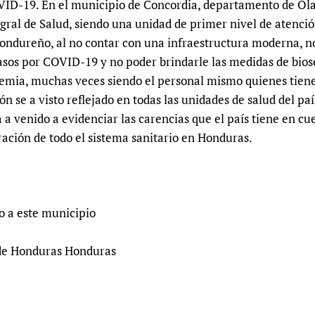
ID-19. En el municipio de Concordia, departamento de Olan
Prescribers and u
Essential Health
ral de Salud, siendo una unidad de primer nivel de atención
Evaluating Impac
Family Planning
hondureño, al no contar con una infraestructura moderna, n
Mobile HIFA (mH
Health Partnersh
asos por COVID-19 y no poder brindarle las medidas de bios
Learning for Qual
demia, muchas veces siendo el personal mismo quienes tiene
n se a visto reflejado en todas las unidades de salud del paí
Newborn Care
a venido a evidenciar las carencias que el país tiene en cue
ración de todo el sistema sanitario en Honduras.
o a este municipio
de Honduras Honduras