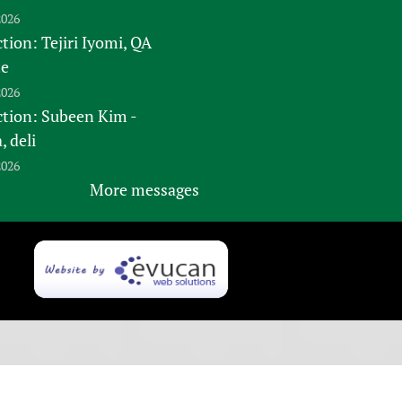
2026
tion: Tejiri Iyomi, QA
te
2026
ction: Subeen Kim -
 deli
2026
More messages