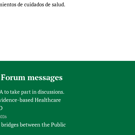
mientos de cuidados de salud.
 Forum messages
FA
to take part in discussions.
vidence-based Healthcare
D
2026
 bridges between the Public