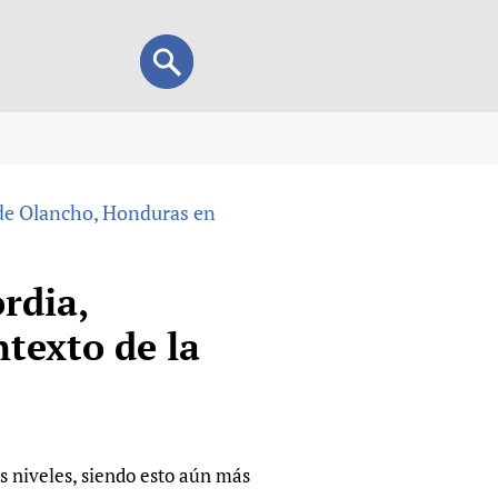
Search
Search
form
view
 de Olancho, Honduras en
child health and rights)
 HIFA-Portuguese
IFA-Français
rdia,
A-Español
texto de la
 and Children
 Policy and Practice
Research
mation Services
on+
List view
h Workers
alth research
s niveles, siendo esto aún más