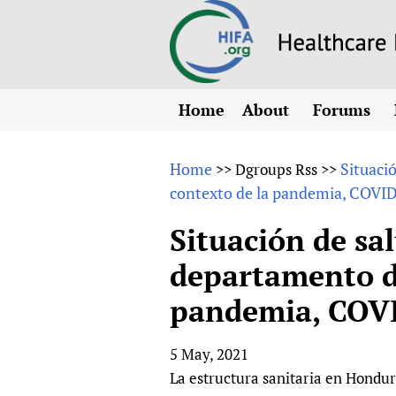
Home
About
Forums
N
Overview
HIFA (Healt
All)
E
Home
Situaci
>>
Dgroups Rss
>>
Why HIFA is needed
contexto de la pandemia, COVI
How to use 
m
Vision and Strategy
CHIFA (chil
O
HIFA, Universal Heal
Situación de sa
Human Rights
HIFA-Frenc
S
departamento d
HIFA in Official Rela
HIFA-Portu
*
pandemia, COV
Achievements
HIFA-Spani
*
Testimonials
HIFA-Zambi
5 May, 2021
HIFA Voices database
La estructura sanitaria en Hondur
HIFA & global health