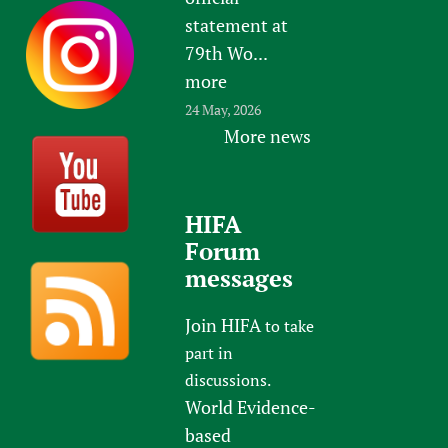
statement at
79th Wo...
more
24 May, 2026
More news
HIFA
Forum
messages
Join HIFA
to take
part in
discussions.
World Evidence-
based