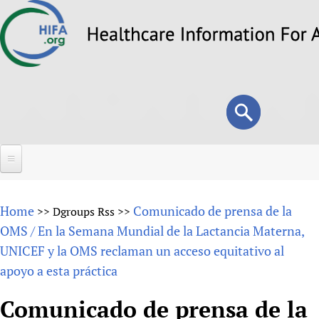
Skip
to
main
content
Search
Search
form
Home
Home
Comunicado de prensa de la
>>
Dgroups Rss
>>
About
OMS / En la Semana Mundial de la Lactancia Materna,
UNICEF y la OMS reclaman un acceso equitativo al
Overview
Forums
apoyo a esta práctica
Why HIFA is needed
HIFA (Healthcare Information For All)
Projects
Vision and Strategy
Comunicado de prensa de la
How to use the HIFA forums