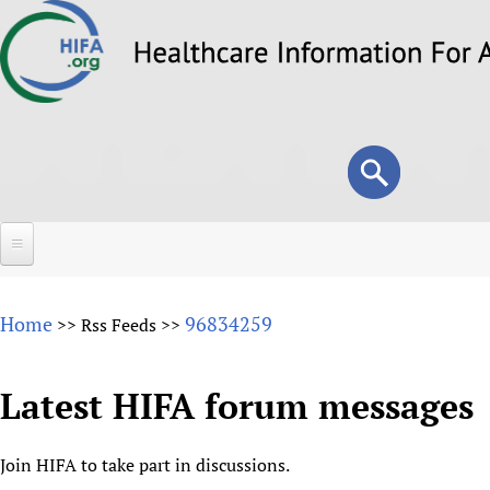
Skip
to
main
content
Search
Search
form
Home
Home
96834259
>>
Rss Feeds
>>
About
Overview
Latest HIFA forum messages
Forums
Why HIFA is needed
HIFA (Healthcare Information For All)
Projects
Vision and Strategy
Join HIFA to take part in discussions.
How to use the HIFA forums