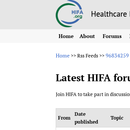
Home
About
Forums
N
Overview
HIFA (Healt
All)
E
Home
96834259
>>
Rss Feeds
>>
Why HIFA is needed
How to use 
m
Vision and Strategy
CHIFA (chil
O
Latest HIFA fo
HIFA, Universal Heal
Human Rights
HIFA-Frenc
S
HIFA in Official Rela
HIFA-Portu
*
Join HIFA to take part in discussio
Achievements
HIFA-Spani
*
Testimonials
HIFA-Zambi
Date
HIFA Voices database
From
Topic
published
HIFA & global health