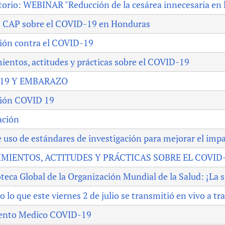
orio: WEBINAR "Reducción de la cesárea innecesaria en 
Prescribers and u
Essential Health
s CAP sobre el COVID-19 en Honduras
Evaluating Impac
Family Planning
Mobile HIFA (mH
Health Partnersh
ión contra el COVID-19
Learning for Qual
entos, actitudes y prácticas sobre el COVID-19
Newborn Care
 19 Y EMBARAZO
ión COVID 19
ación
 uso de estándares de investigación para mejorar el impac
MIENTOS, ACTITUDES Y PRÁCTICAS SOBRE EL COVID
oteca Global de la Organización Mundial de la Salud: ¡La s
 lo que este viernes 2 de julio se transmitió en vivo a tr
ento Medico COVID-19