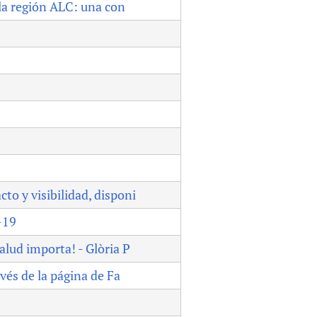
la región ALC: una con
sers of medicines
 Services and COVID-19
t
IFA)
ips
ity Health Services
to y visibilidad, disponi
-19
alud importa! - Glòria P
avés de la página de Fa