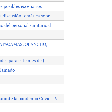
los posibles escenarios
va discusión temática sobr
o del personal sanitario d
CATACAMAS, OLANCHO,
ades para este mes de J
 Llamado
durante la pandemia Covid-19